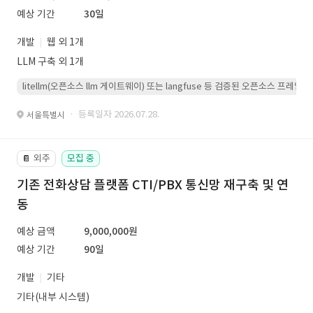
예상 기간
30일
개발
웹 외 1개
LLM 구축 외 1개
litellm(오픈소스 llm 게이트웨이) 또는 langfuse 등 검증된 오픈소스 프
· 등록일자 2026.07.28.
서울특별시
외주
모집 중
📔
기존 전화상담 플랫폼 CTI/PBX 통신망 재구축 및 연
동
예상 금액
9,000,000원
예상 기간
90일
개발
기타
기타(내부 시스템)