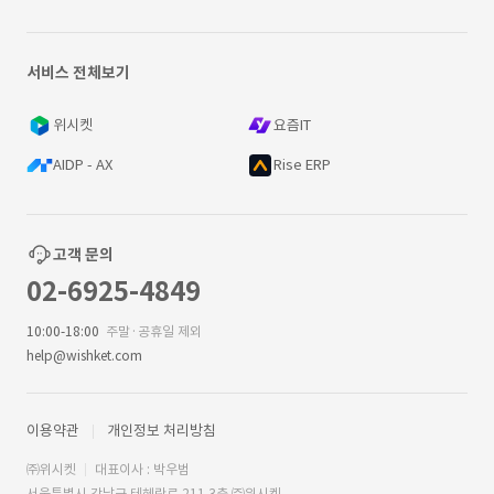
서비스 전체보기
위시켓
요즘IT
AIDP - AX
Rise ERP
고객 문의
02-6925-4849
10:00-18:00
주말·공휴일 제외
help@wishket.com
이용약관
개인정보 처리방침
㈜위시켓
대표이사 : 박우범
서울특별시 강남구 테헤란로 211 3층 ㈜위시켓