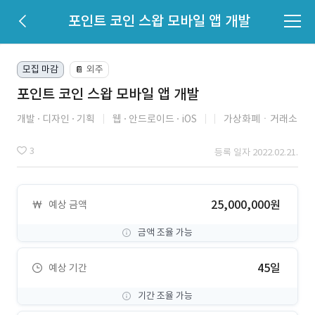
포인트 코인 스왑 모바일 앱 개발
모집 마감
외주
📔
포인트 코인 스왑 모바일 앱 개발
개발
디자인
기획
웹
안드로이드
iOS
가상화폐ㆍ거래소
3
등록 일자 2022.02.21.
25,000,000원
예상 금액
금액 조율 가능
45일
예상 기간
기간 조율 가능