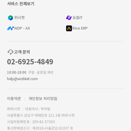
서비스 전체보기
위시켓
요즘IT
AIDP - AX
Rise ERP
고객 문의
02-6925-4849
10:00-18:00
주말·공휴일 제외
help@wishket.com
이용약관
개인정보 처리방침
㈜위시켓
대표이사 : 박우범
서울특별시 강남구 테헤란로 211 3층 ㈜위시켓
사업자등록번호 : 209-81-57303
통신판매업신고 : 제2018-서울강남-02337 호