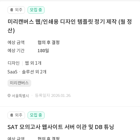
외주
모집 중
📔
미리캔버스 웹/인쇄용 디자인 템플릿 정기 제작 (월 정
산)
예상 금액
협의 후 결정
예상 기간
180일
디자인
웹 외 1개
SaaSㆍ솔루션 외 2개
미리캔버스
· 등록일자 2026.01.26.
서울특별시
외주
모집 중
📔
SAT 모의고사 웹사이트 서버 이관 및 DB 튜닝
예상 금액
협의 후 결정