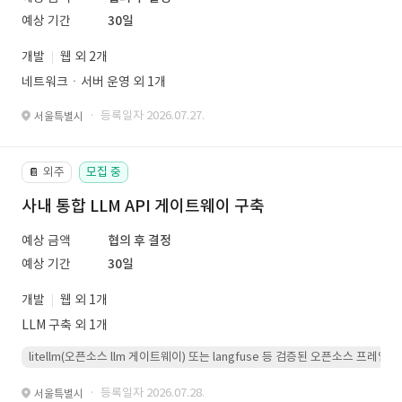
예상 기간
30일
개발
웹 외 2개
네트워크ㆍ서버 운영 외 1개
· 등록일자 2026.07.27.
서울특별시
외주
모집 중
📔
사내 통합 LLM API 게이트웨이 구축
예상 금액
협의 후 결정
예상 기간
30일
개발
웹 외 1개
LLM 구축 외 1개
litellm(오픈소스 llm 게이트웨이) 또는 langfuse 등 검증된 오픈소스 프
· 등록일자 2026.07.28.
서울특별시