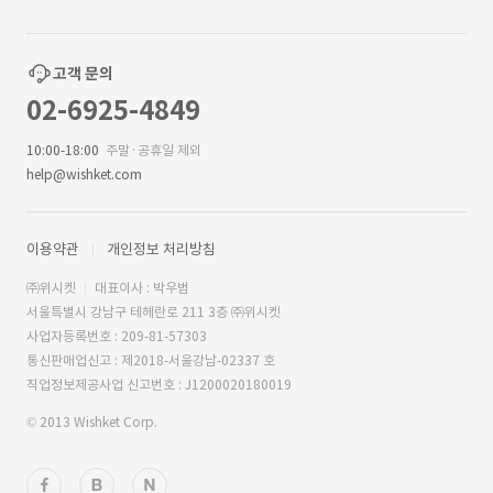
고객 문의
02-6925-4849
10:00-18:00
주말·공휴일 제외
help@wishket.com
이용약관
개인정보 처리방침
㈜위시켓
대표이사 : 박우범
서울특별시 강남구 테헤란로 211 3층 ㈜위시켓
사업자등록번호 : 209-81-57303
통신판매업신고 : 제2018-서울강남-02337 호
직업정보제공사업 신고번호 : J1200020180019
© 2013 Wishket Corp.