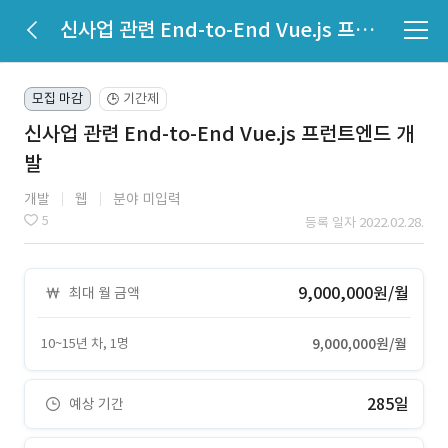
신사업 관련 End-to-End Vue.js 프런트엔드 개발
모집 마감
기간제
🕒
신사업 관련 End-to-End Vue.js 프런트엔드 개
발
개발
웹
분야 미입력
5
등록 일자 2022.02.28.
9,000,000원/월
최대 월 금액
10~15년 차, 1명
9,000,000원/월
285일
예상 기간