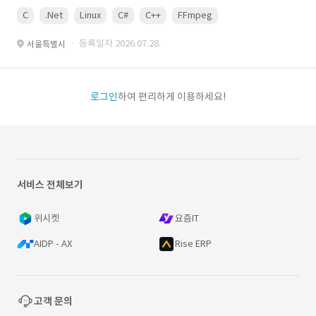
C
.Net
Linux
C#
C++
FFmpeg
VisualStudio
OrC
· 등록일자 2026.07.28.
서울특별시
로그인
하여 편리하게 이용하세요!
서비스 전체보기
위시켓
요즘IT
AIDP - AX
Rise ERP
고객 문의