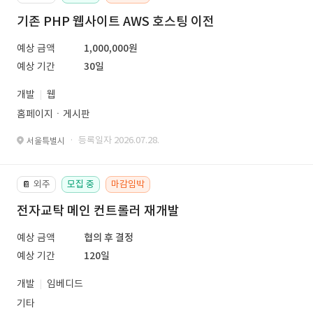
기존 PHP 웹사이트 AWS 호스팅 이전
예상 금액
1,000,000원
예상 기간
30일
개발
웹
홈페이지ㆍ게시판
· 등록일자 2026.07.28.
서울특별시
외주
모집 중
마감임박
📔
전자교탁 메인 컨트롤러 재개발
예상 금액
협의 후 결정
예상 기간
120일
개발
임베디드
기타