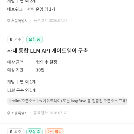
개발
웹 외 2개
네트워크ㆍ서버 운영 외 1개
· 등록일자 2026.07.27.
서울특별시
외주
모집 중
📔
사내 통합 LLM API 게이트웨이 구축
예상 금액
협의 후 결정
예상 기간
30일
개발
웹 외 1개
LLM 구축 외 1개
litellm(오픈소스 llm 게이트웨이) 또는 langfuse 등 검증된 오픈소스 프
· 등록일자 2026.07.28.
서울특별시
외주
모집 중
마감임박
📔