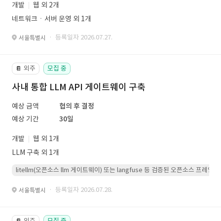
개발
웹 외 2개
네트워크ㆍ서버 운영 외 1개
· 등록일자 2026.07.27.
서울특별시
외주
모집 중
📔
사내 통합 LLM API 게이트웨이 구축
예상 금액
협의 후 결정
예상 기간
30일
개발
웹 외 1개
LLM 구축 외 1개
litellm(오픈소스 llm 게이트웨이) 또는 langfuse 등 검증된 오픈소스 프
· 등록일자 2026.07.28.
서울특별시
외주
모집 중
📔