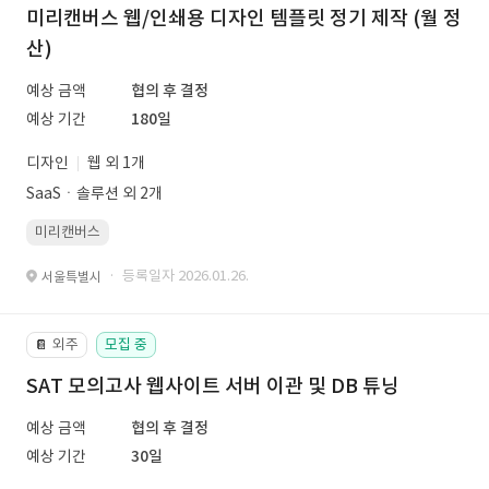
미리캔버스 웹/인쇄용 디자인 템플릿 정기 제작 (월 정
산)
예상 금액
협의 후 결정
예상 기간
180일
디자인
웹 외 1개
SaaSㆍ솔루션 외 2개
미리캔버스
· 등록일자 2026.01.26.
서울특별시
외주
모집 중
📔
SAT 모의고사 웹사이트 서버 이관 및 DB 튜닝
예상 금액
협의 후 결정
예상 기간
30일