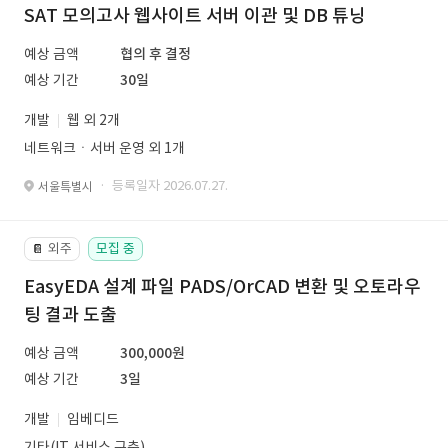
SAT 모의고사 웹사이트 서버 이관 및 DB 튜닝
예상 금액
협의 후 결정
예상 기간
30일
개발
웹 외 2개
네트워크ㆍ서버 운영 외 1개
· 등록일자 2026.07.27.
서울특별시
외주
모집 중
📔
EasyEDA 설계 파일 PADS/OrCAD 변환 및 오토라우
팅 결과 도출
예상 금액
300,000원
예상 기간
3일
개발
임베디드
기타(IT 서비스 구축)