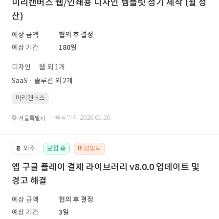
미리캔버스 웹/인쇄용 디자인 템플릿 정기 제작 (월 정
산)
예상 금액
협의 후 결정
예상 기간
180일
디자인
웹 외 1개
SaaSㆍ솔루션 외 2개
미리캔버스
· 등록일자 2026.01.26.
서울특별시
외주
모집 중
마감임박
📔
앱 구글 플레이 결제 라이브러리 v8.0.0 업데이트 및
경고 해결
예상 금액
협의 후 결정
예상 기간
3일