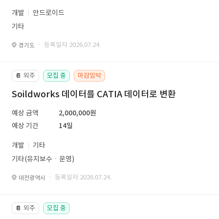
개발
안드로이드
기타
· 등록일자 2026.07.24.
경기도
외주
모집 중
마감임박
📔
Soildworks 데이터를 CATIA 데이터로 변환
예상 금액
2,000,000원
예상 기간
14일
개발
기타
기타(유지보수ㆍ운영)
· 등록일자 2026.07.24.
대전광역시
외주
모집 중
📔