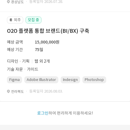
· 등록일자 2026.07.28.
경상남도
외주
모집 중
📔
O2O 플랫폼 통합 브랜드(BI/BX) 구축
예상 금액
15,000,000원
예상 기간
75일
디자인 · 기획
웹 외 2개
기술 자문ㆍ가이드
Figma
Adobe Illustrator
Indesign
Photoshop
· 등록일자 2026.08.03.
전라북도
로그인
하여 편리하게 이용하세요!