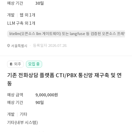
예상 기간
30일
개발
웹 외 1개
LLM 구축 외 1개
litellm(오픈소스 llm 게이트웨이) 또는 langfuse 등 검증된 오픈소스 프
· 등록일자 2026.07.28.
서울특별시
외주
모집 중
📔
기존 전화상담 플랫폼 CTI/PBX 통신망 재구축 및 연
동
예상 금액
9,000,000원
예상 기간
90일
개발
기타
기타(내부 시스템)