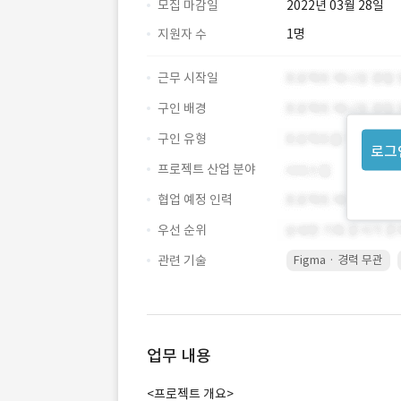
모집 마감일
2022년 03월 28일
지원자 수
1명
근무 시작일
구인 배경
구인 유형
로그
프로젝트 산업 분야
협업 예정 인력
우선 순위
관련 기술
Figma · 경력 무관
업무 내용
<프로젝트 개요>