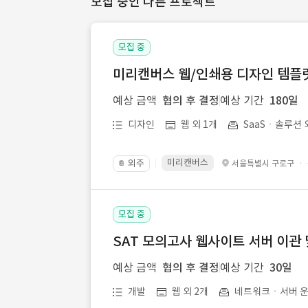
모집 중인 다른 프로젝트
모집 중
미리캔버스 웹/인쇄용 디자인 템플릿 
예상 금액
협의 후 결정
예상 기간
180일
디자인
웹 외 1개
SaaSㆍ솔루션 
미리캔버스
외주
·
서울특별시 구로구
📔
모집 중
SAT 모의고사 웹사이트 서버 이관 
예상 금액
협의 후 결정
예상 기간
30일
개발
웹 외 2개
네트워크ㆍ서버 운