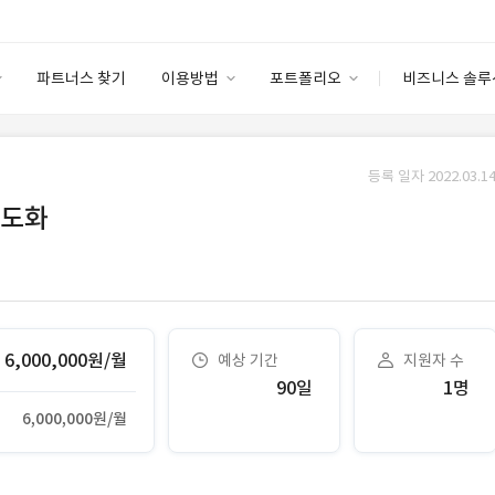
파트너스 찾기
이용방법
포트폴리오
비즈니스 솔루
이용방법
포트폴리오
엔터프라이즈
I
파트너 등급
이용후기
등록 일자 2022.03.14
안심 코드 케어
이용요금
솔루션 마켓
고도화
고객센터
스토어
6,000,000원/월
예상 기간
지원자 수
90일
1명
6,000,000원/월