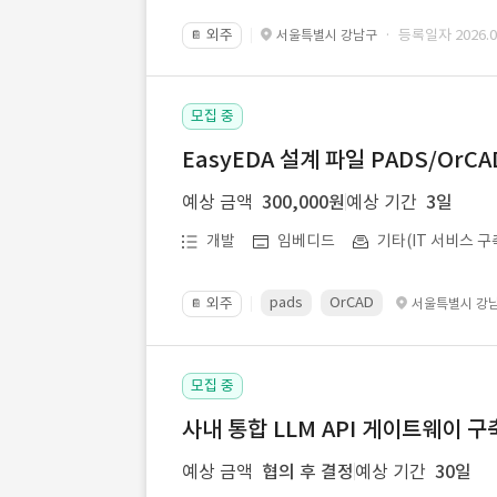
외주
· 등록일자 2026.07
서울특별시 강남구
📔
모집 중
EasyEDA 설계 파일 PADS/Or
예상 금액
300,000원
예상 기간
3일
개발
임베디드
기타(IT 서비스 구
pads
OrCAD
외주
서울특별시 강
📔
모집 중
사내 통합 LLM API 게이트웨이 구
예상 금액
협의 후 결정
예상 기간
30일