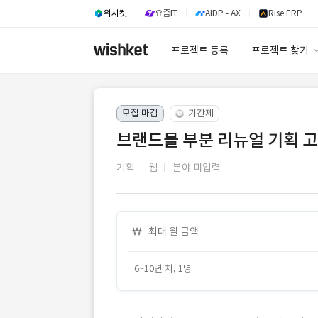
위시켓
요즘IT
AIDP - AX
Rise ERP
프로젝트 등록
프로젝트 찾기
프로젝트 찾기
모집 마감
기간제
유사사례 검색 A
브랜드몰 부분 리뉴얼 기획 
기획
웹
분야 미입력
최대 월 금액
6~10년 차, 1명