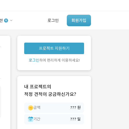
션
로그인
회원가입
유사사례 검색 AI
.
프로젝트 지원하기
‘이런 거’ 만들어본
개발 회사 있어?
로그인
하여 편리하게 이용하세요!
바로가기
내 프로젝트의
적정 견적이 궁금하신가요?
금액
??? 원
기간
??? 일