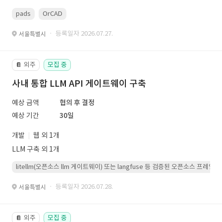
pads
OrCAD
· 등록일자 2026.07.27.
서울특별시
외주
모집 중
📔
사내 통합 LLM API 게이트웨이 구축
예상 금액
협의 후 결정
예상 기간
30일
개발
웹 외 1개
LLM 구축 외 1개
litellm(오픈소스 llm 게이트웨이) 또는 langfuse 등 검증된 오픈소스 프
· 등록일자 2026.07.28.
서울특별시
외주
모집 중
📔