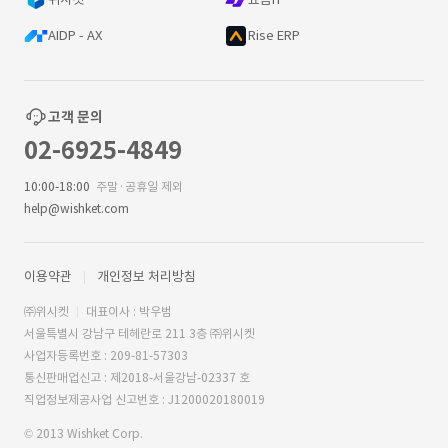
AIDP - AX
Rise ERP
고객 문의
02-6925-4849
10:00-18:00
주말·공휴일 제외
help@wishket.com
이용약관
개인정보 처리방침
㈜위시켓
대표이사 : 박우범
서울특별시 강남구 테헤란로 211 3층 ㈜위시켓
사업자등록번호 : 209-81-57303
통신판매업신고 : 제2018-서울강남-02337 호
직업정보제공사업 신고번호 : J1200020180019
© 2013 Wishket Corp.