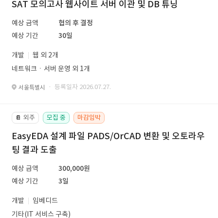
SAT 모의고사 웹사이트 서버 이관 및 DB 튜닝
예상 금액
협의 후 결정
예상 기간
30일
개발
웹 외 2개
네트워크ㆍ서버 운영 외 1개
· 등록일자 2026.07.27.
서울특별시
외주
모집 중
마감임박
📔
EasyEDA 설계 파일 PADS/OrCAD 변환 및 오토라우
팅 결과 도출
예상 금액
300,000원
예상 기간
3일
개발
임베디드
기타(IT 서비스 구축)