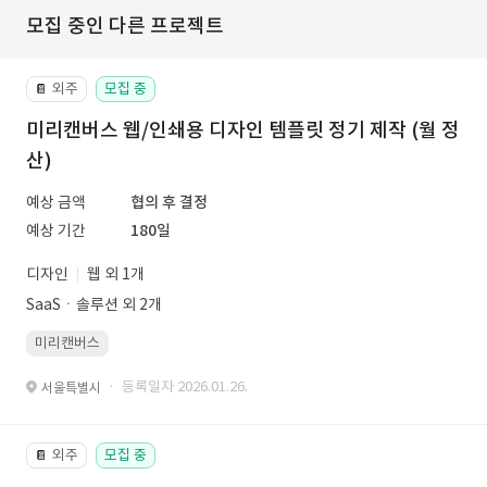
모집 중인 다른 프로젝트
외주
모집 중
📔
미리캔버스 웹/인쇄용 디자인 템플릿 정기 제작 (월 정
산)
예상 금액
협의 후 결정
예상 기간
180일
디자인
웹 외 1개
SaaSㆍ솔루션 외 2개
미리캔버스
· 등록일자 2026.01.26.
서울특별시
외주
모집 중
📔