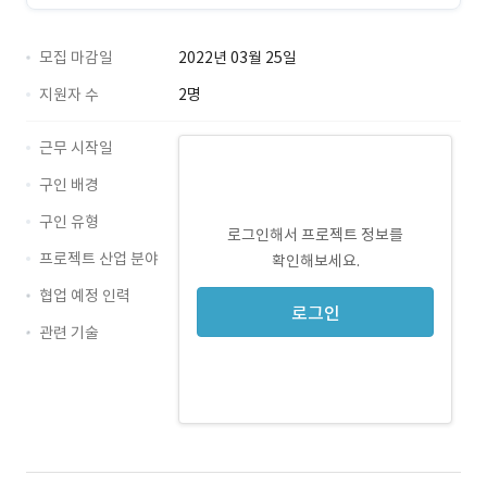
모집 마감일
2022년 03월 25일
지원자 수
2명
근무 시작일
구인 배경
구인 유형
로그인해서 프로젝트 정보를
프로젝트 산업 분야
확인해보세요.
협업 예정 인력
로그인
관련 기술
JavaScript · 경력 무관
Java · 경력 무관
Oracle · 경력 무관
JSP · 경력 무관
Spring · 경력 무관