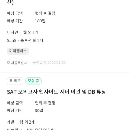
산)
예상 금액
협의 후 결정
예상 기간
180일
디자인
웹 외 1개
SaaSㆍ솔루션 외 2개
미리캔버스
· 등록일자 2026.01.26.
서울특별시
외주
모집 중
📔
SAT 모의고사 웹사이트 서버 이관 및 DB 튜닝
예상 금액
협의 후 결정
예상 기간
30일
개발
웹 외 2개