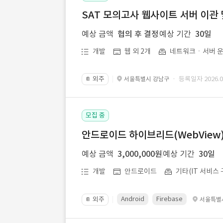
SAT 모의고사 웹사이트 서버 이관 
예상 금액
협의 후 결정
예상 기간
30일
개발
웹 외 2개
네트워크ㆍ서버 운
외주
· 등록일자 2026.07
서울특별시 강남구
📔
모집 중
안드로이드 하이브리드(WebView) 앱
예상 금액
3,000,000원
예상 기간
30일
개발
안드로이드
기타(IT 서비스 
Android
Firebase
외주
서울특별
📔