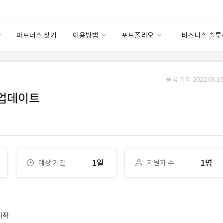
파트너스 찾기
이용방법
포트폴리오
비즈니스 솔루
이용방법
포트폴리오
엔터프라이즈
I
파트너 등급
이용후기
등록 일자 2022.03.16
안심 코드 케어
이용요금
솔루션 마켓
 업데이트
고객센터
스토어
1일
1명
예상 기간
지원자 수
시작