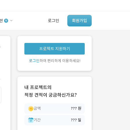
션
로그인
회원가입
유사사례 검색 AI
.
프로젝트 지원하기
‘이런 거’ 만들어본
개발 회사 있어?
로그인
하여 편리하게 이용하세요!
바로가기
내 프로젝트의
적정 견적이 궁금하신가요?
금액
??? 원
기간
??? 일