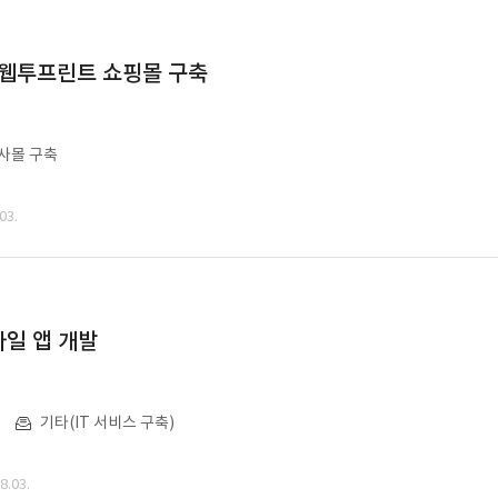
 웹투프린트 쇼핑몰 구축
사몰 구축
03.
일 앱 개발
기타(IT 서비스 구축)
.03.