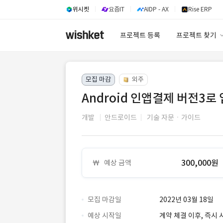
위시켓
요즘IT
AIDP - AX
Rise ERP
프로젝트 등록
프로젝트 찾기
프로젝트 찾기
모집 마감
외주
유사사례 검색 A
Android 인앱결제 버전3로
개발
안드로이드
기술 자문ㆍ가이드
300,000원
예상 금액
모집 마감일
2022년 03월 18일
예상 시작일
계약 체결 이후, 즉시 