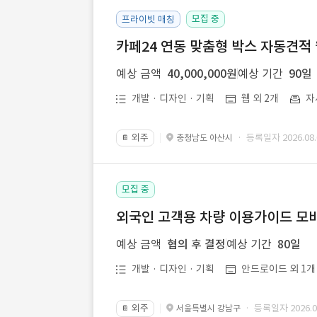
모집 중
프라이빗 매칭
카페24 연동 맞춤형 박스 자동견적
예상 금액
40,000,000원
예상 기간
90일
개발 · 디자인 · 기획
웹 외 2개
자
외주
· 등록일자 2026.08.
충청남도 아산시
📔
모집 중
외국인 고객용 차량 이용가이드 모바
예상 금액
협의 후 결정
예상 기간
80일
개발 · 디자인 · 기획
안드로이드 외 1개
외주
· 등록일자 2026.08
서울특별시 강남구
📔