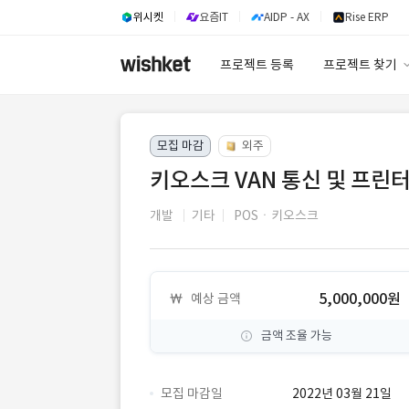
위시켓
요즘IT
AIDP - AX
Rise ERP
프로젝트 등록
프로젝트 찾기
프로젝트 찾기
모집 마감
외주
유사사례 검색 A
키오스크 VAN 통신 및 프린터
개발
기타
POSㆍ키오스크
5,000,000원
예상 금액
금액 조율 가능
모집 마감일
2022년 03월 21일