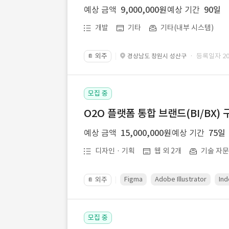
예상 금액
9,000,000원
예상 기간
90일
개발
기타
기타(내부 시스템)
외주
· 등록일자 202
경상남도 창원시 성산구
📔
모집 중
O2O 플랫폼 통합 브랜드(BI/BX) 
예상 금액
15,000,000원
예상 기간
75일
디자인 · 기획
웹 외 2개
기술 자
Figma
Adobe Illustrator
Ind
외주
📔
모집 중