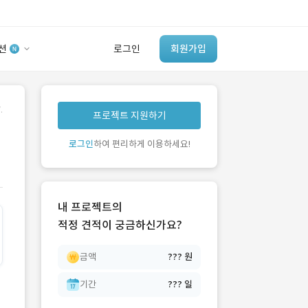
션
로그인
회원가입
유사사례 검색 AI
.
프로젝트 지원하기
‘이런 거’ 만들어본
개발 회사 있어?
로그인
하여 편리하게 이용하세요!
바로가기
내 프로젝트의
적정 견적이 궁금하신가요?
금액
??? 원
기간
??? 일