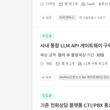
디자인
웹 외 1개
SaaSㆍ솔루션 
미리캔버스
외주
·
서울특별시 구로구
📔
모집 중
사내 통합 LLM API 게이트웨이 구
예상 금액
협의 후 결정
예상 기간
30일
개발
웹 외 1개
LLM 구축 외 1개
litellm(오픈소스 llm 게이트웨이)
외주
📔
모집 중
기존 전화상담 플랫폼 CTI/PBX 