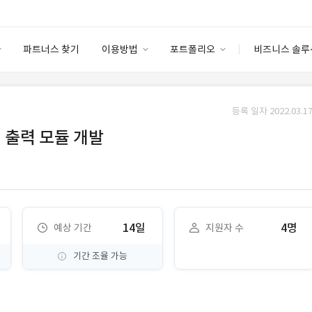
파트너스 찾기
이용방법
포트폴리오
비즈니스 솔루
이용방법
포트폴리오
엔터프라이즈
I
파트너 등급
이용후기
등록 일자 2022.03.17
안심 코드 케어
이용요금
솔루션 마켓
 출력 모듈 개발
고객센터
스토어
14일
4명
예상 기간
지원자 수
기간 조율 가능