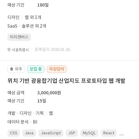
예상 기간
180일
디자인
웹 외 1개
SaaSㆍ솔루션 외 2개
미리캔버스
· 등록일자 2026.01.26.
서울특별시
외주
모집 중
마감임박
📔
위치 기반 광융합기업 산업지도 프로토타입 웹 개발
예상 금액
3,000,000원
예상 기간
15일
개발 · 디자인 · 기획
웹
데이터 분석ㆍBI
CSS
Java
JavaScript
JSP
MySQL
React
Spring