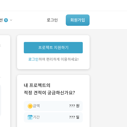
션
로그인
회원가입
유사사례 검색 AI
.
프로젝트 지원하기
‘이런 거’ 만들어본
개발 회사 있어?
로그인
하여 편리하게 이용하세요!
바로가기
내 프로젝트의
적정 견적이 궁금하신가요?
금액
??? 원
기간
??? 일