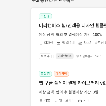
모집 중인 다른 프로젝트
모집 중
미리캔버스 웹/인쇄용 디자인 템플릿 
예상 금액
협의 후 결정
예상 기간
180일
디자인
웹 외 1개
SaaSㆍ솔루션 
미리캔버스
외주
·
서울특별시 구로구
📔
모집 중
마감임박
앱 구글 플레이 결제 라이브러리 v8.
예상 금액
협의 후 결정
예상 기간
3일
개발
안드로이드
기타