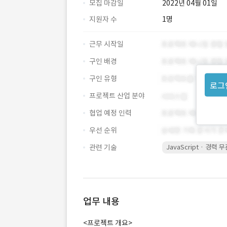
모집 마감일
2022년 04월 01일
지원자 수
1명
근무 시작일
구인 배경
구인 유형
로그
프로젝트 산업 분야
협업 예정 인력
우선 순위
관련 기술
JavaScript · 경력 
업무 내용
<프로젝트 개요>