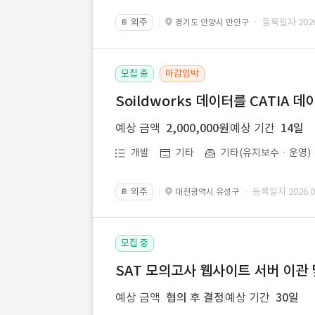
외주
· 등록일자 2026.
경기도 안양시 만안구
📔
모집 중
마감임박
Soildworks 데이터를 CATIA 
예상 금액
2,000,000원
예상 기간
14일
개발
기타
기타(유지보수ㆍ운영)
외주
· 등록일자 2026.07
대전광역시 유성구
📔
모집 중
SAT 모의고사 웹사이트 서버 이관 
예상 금액
협의 후 결정
예상 기간
30일