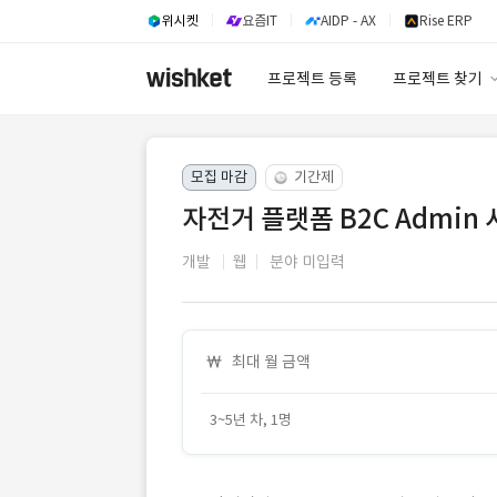
위시켓
요즘IT
AIDP - AX
Rise ERP
프로젝트 등록
프로젝트 찾기
프로젝트 찾기
모집 마감
기간제
유사사례 검색 A
자전거 플랫폼 B2C Admin
개발
웹
분야 미입력
최대 월 금액
3~5년 차, 1명