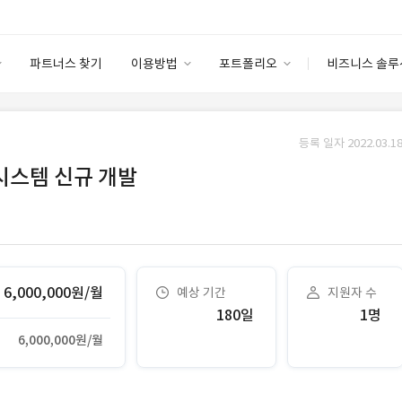
파트너스 찾기
이용방법
포트폴리오
비즈니스 솔루
이용방법
포트폴리오
엔터프라이즈
I
파트너 등급
이용후기
등록 일자 2022.03.18
안심 코드 케어
이용요금
솔루션 마켓
 시스템 신규 개발
고객센터
스토어
6,000,000원/월
예상 기간
지원자 수
180일
1명
6,000,000원/월