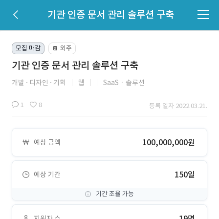
기관 인증 문서 관리 솔루션 구축
모집 마감
외주
📔
기관 인증 문서 관리 솔루션 구축
개발
디자인
기획
웹
SaaSㆍ솔루션
1
8
등록 일자 2022.03.21.
100,000,000원
예상 금액
150일
예상 기간
기간 조율 가능
19명
지원자 수