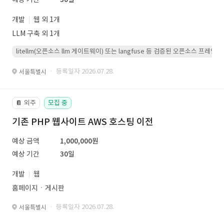
개발
웹 외 1개
LLM 구축 외 1개
litellm(오픈소스 llm 게이트웨이) 또는 langfuse 등 검증된 오픈소스 프
· 등록일자 2026.07.28.
서울특별시
외주
모집 중
📔
기존 PHP 웹사이트 AWS 호스팅 이전
예상 금액
1,000,000원
예상 기간
30일
개발
웹
홈페이지ㆍ게시판
· 등록일자 2026.07.28.
서울특별시