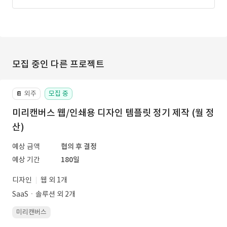
모집 중인 다른 프로젝트
외주
모집 중
📔
미리캔버스 웹/인쇄용 디자인 템플릿 정기 제작 (월 정
산)
예상 금액
협의 후 결정
예상 기간
180일
디자인
웹 외 1개
SaaSㆍ솔루션 외 2개
미리캔버스