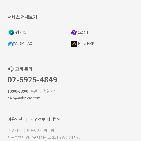
서비스 전체보기
위시켓
요즘IT
AIDP - AX
Rise ERP
고객 문의
02-6925-4849
10:00-18:00
주말·공휴일 제외
help@wishket.com
이용약관
개인정보 처리방침
㈜위시켓
대표이사 : 박우범
서울특별시 강남구 테헤란로 211 3층 ㈜위시켓