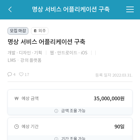
명상 서비스 어플리케이션 구축
모집 마감
외주
📔
명상 서비스 어플리케이션 구축
개발
디자인
기획
웹
안드로이드
iOS
LMSㆍ강의 플랫폼
4
17
등록 일자 2022.03.31.
35,000,000원
예상 금액
금액 조율 가능
90일
예상 기간
기간 조율 가능