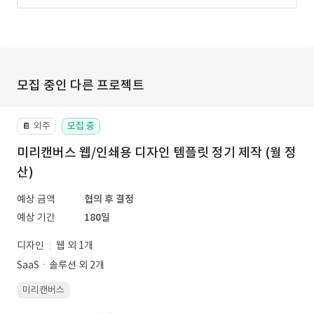
모집 중인 다른 프로젝트
외주
모집 중
📔
미리캔버스 웹/인쇄용 디자인 템플릿 정기 제작 (월 정
산)
예상 금액
협의 후 결정
예상 기간
180일
디자인
웹 외 1개
SaaSㆍ솔루션 외 2개
미리캔버스