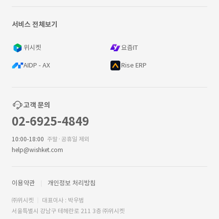
서비스 전체보기
위시켓
요즘IT
AIDP - AX
Rise ERP
고객 문의
02-6925-4849
10:00-18:00
주말·공휴일 제외
help@wishket.com
이용약관
개인정보 처리방침
㈜위시켓
대표이사 : 박우범
서울특별시 강남구 테헤란로 211 3층 ㈜위시켓