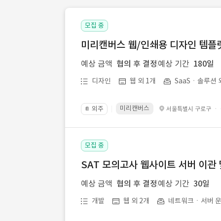
모집 중
미리캔버스 웹/인쇄용 디자인 템플릿 
예상 금액
협의 후 결정
예상 기간
180일
디자인
웹 외 1개
SaaSㆍ솔루션 
미리캔버스
외주
·
서울특별시 구로구
📔
모집 중
SAT 모의고사 웹사이트 서버 이관 
예상 금액
협의 후 결정
예상 기간
30일
개발
웹 외 2개
네트워크ㆍ서버 운