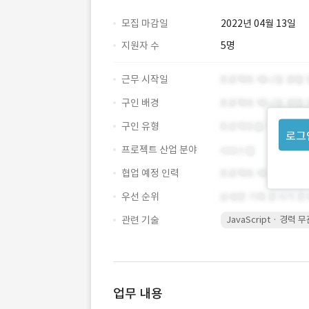
모집 마감일
2022년 04월 13일
지원자 수
5명
근무 시작일
구인 배경
구인 유형
로그
프로젝트 산업 분야
협업 예정 인력
우선 순위
관련 기술
JavaScript · 경력 
업무 내용