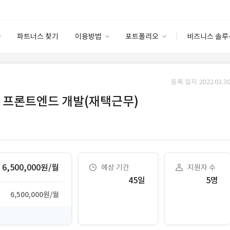
파트너스 찾기
이용방법
포트폴리오
비즈니스 솔루
이용방법
포트폴리오
엔터프라이즈
I
파트너 등급
이용후기
등록 일자 2022.03.30
안심 코드 케어
이용요금
솔루션 마켓
킹 프론트엔드 개발(재택근무)
고객센터
스토어
6,500,000원/월
예상 기간
지원자 수
45일
5명
6,500,000원/월