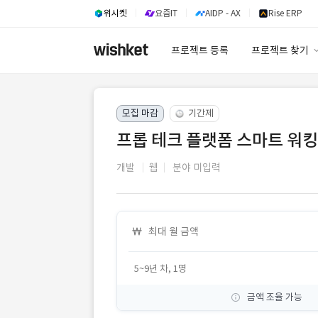
위시켓
요즘IT
AIDP - AX
Rise ERP
프로젝트 등록
프로젝트 찾기
프로젝트 찾기
모집 마감
기간제
유사사례 검색 A
프롭 테크 플랫폼 스마트 워
개발
웹
분야 미입력
최대 월 금액
5~9년 차, 1명
금액 조율 가능