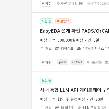
외주
· 등록일자 2026.07
서울특별시 강남구
📔
모집 중
마감임박
EasyEDA 설계 파일 PADS/Or
예상 금액
300,000원
예상 기간
3일
개발
임베디드
기타(IT 서비스 구
pads
OrCAD
외주
서울특별시 강
📔
모집 중
사내 통합 LLM API 게이트웨이 구
예상 금액
협의 후 결정
예상 기간
30일
개발
웹 외 1개
LLM 구축 외 1개