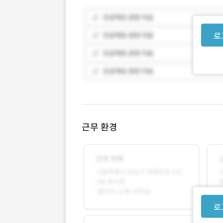
로
근무 환경
로