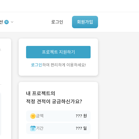
션
로그인
회원가입
유사사례 검색 AI
.
프로젝트 지원하기
‘이런 거’ 만들어본
개발 회사 있어?
로그인
하여 편리하게 이용하세요!
바로가기
내 프로젝트의
적정 견적이 궁금하신가요?
금액
??? 원
기간
??? 일