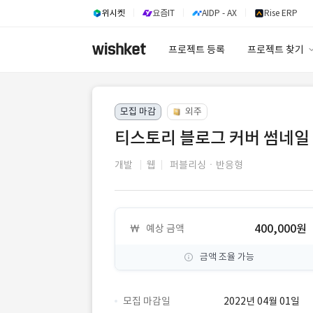
위시켓
요즘IT
AIDP - AX
Rise ERP
프로젝트 등록
프로젝트 찾기
프로젝트 찾기
모집 마감
외주
유사사례 검색 A
티스토리 블로그 커버 썸네일
개발
웹
퍼블리싱ㆍ반응형
400,000원
예상 금액
금액 조율 가능
모집 마감일
2022년 04월 01일