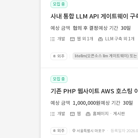
모집 중
사내 통합 LLM API 게이트웨이 구
예상 금액
협의 후 결정
예상 기간
30일
개발
웹 외 1개
LLM 구축 외 1개
litellm(오픈소스 llm 게이트웨이)
외주
📔
모집 중
기존 PHP 웹사이트 AWS 호스팅 
예상 금액
1,000,000원
예상 기간
30일
개발
웹
홈페이지ㆍ게시판
외주
· 등록일자 2026.07
서울특별시 마포구
📔