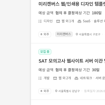
미리캔버스 웹/인쇄용 디자인 템플릿 
예상 금액
협의 후 결정
예상 기간
180일
디자인
웹 외 1개
SaaSㆍ솔루션 
미리캔버스
외주
·
서울특별시 구로구
📔
모집 중
SAT 모의고사 웹사이트 서버 이관 
예상 금액
협의 후 결정
예상 기간
30일
개발
웹 외 2개
네트워크ㆍ서버 운
외주
· 등록일자 2026.07
서울특별시 강남구
📔