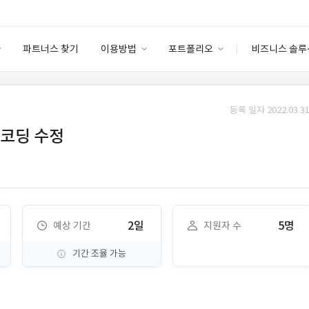
파트너스 찾기
이용방법
포트폴리오
비즈니스 솔루
이용방법
포트폴리오
엔터프라이즈
I
파트너 등급
이용후기
등록 일자 2022.03.31
안심 코드 케어
이용요금
솔루션 마켓
 코딩 수정
고객센터
스토어
2일
5명
예상 기간
지원자 수
기간 조율 가능