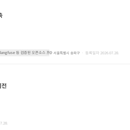
축
 또는 langfuse 등 검증된 오픈소스 프레임워크를 기반으로 시스템을 구축
· 등록일자 2026.07.28.
서울특별시 송파구
이전
.28.