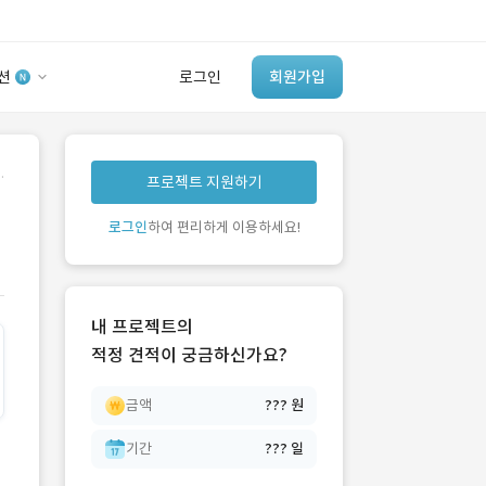
션
로그인
회원가입
유사사례 검색 AI
.
프로젝트 지원하기
‘이런 거’ 만들어본
개발 회사 있어?
로그인
하여 편리하게 이용하세요!
바로가기
내 프로젝트의
적정 견적이 궁금하신가요?
금액
??? 원
기간
??? 일