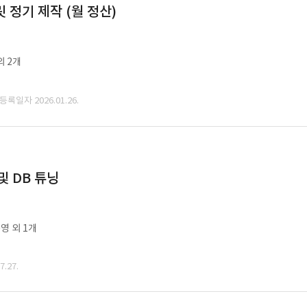
정기 제작 (월 정산)
외 2개
 등록일자 2026.01.26.
및 DB 튜닝
영 외 1개
.27.