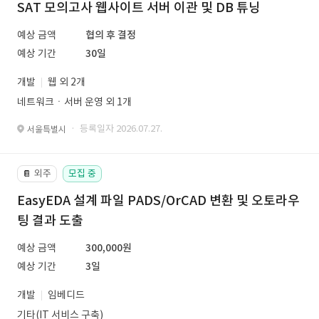
SAT 모의고사 웹사이트 서버 이관 및 DB 튜닝
예상 금액
협의 후 결정
예상 기간
30일
개발
웹 외 2개
네트워크ㆍ서버 운영 외 1개
· 등록일자 2026.07.27.
서울특별시
외주
모집 중
📔
EasyEDA 설계 파일 PADS/OrCAD 변환 및 오토라우
팅 결과 도출
예상 금액
300,000원
예상 기간
3일
개발
임베디드
기타(IT 서비스 구축)