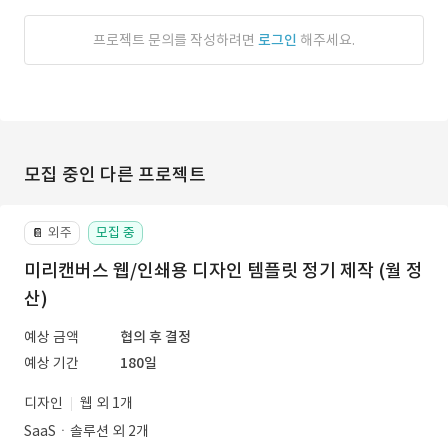
프로젝트 문의를 작성하려면
로그인
해주세요.
모집 중인 다른 프로젝트
외주
모집 중
📔
미리캔버스 웹/인쇄용 디자인 템플릿 정기 제작 (월 정
산)
예상 금액
협의 후 결정
예상 기간
180일
디자인
웹 외 1개
SaaSㆍ솔루션 외 2개