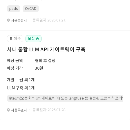
pads
OrCAD
· 등록일자 2026.07.27.
서울특별시
외주
모집 중
📔
사내 통합 LLM API 게이트웨이 구축
예상 금액
협의 후 결정
예상 기간
30일
개발
웹 외 1개
LLM 구축 외 1개
litellm(오픈소스 llm 게이트웨이) 또는 langfuse 등 검증된 오픈소스 프
· 등록일자 2026.07.28.
서울특별시