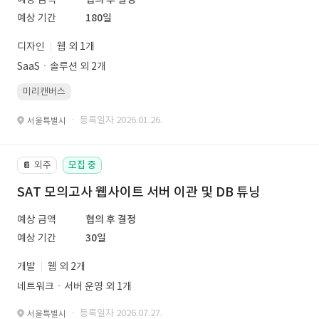
예상 기간
180일
디자인
웹 외 1개
SaaSㆍ솔루션 외 2개
미리캔버스
· 등록일자 2026.01.26.
서울특별시
외주
모집 중
📔
SAT 모의고사 웹사이트 서버 이관 및 DB 튜닝
예상 금액
협의 후 결정
예상 기간
30일
개발
웹 외 2개
네트워크ㆍ서버 운영 외 1개
· 등록일자 2026.07.27.
서울특별시