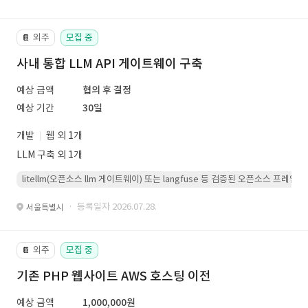
외주
모집 중
📔
사내 통합 LLM API 게이트웨이 구축
예상 금액
협의 후 결정
예상 기간
30일
개발
웹 외 1개
LLM 구축 외 1개
litellm(오픈소스 llm 게이트웨이) 또는 langfuse 등 검증된 오픈소스 프
· 등록일자 2026.07.28.
서울특별시
외주
모집 중
📔
기존 PHP 웹사이트 AWS 호스팅 이전
예상 금액
1,000,000원