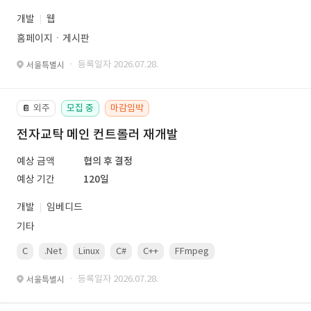
개발
웹
홈페이지ㆍ게시판
· 등록일자 2026.07.28.
서울특별시
외주
모집 중
마감임박
📔
전자교탁 메인 컨트롤러 재개발
예상 금액
협의 후 결정
예상 기간
120일
개발
임베디드
기타
C
.Net
Linux
C#
C++
FFmpeg
VisualStudio
OrC
· 등록일자 2026.07.28.
서울특별시