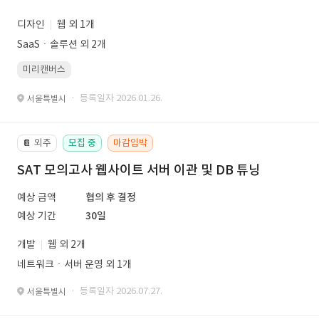
디자인
웹 외 1개
SaaSㆍ솔루션 외 2개
미리캔버스
· 등록일자 2026.01.26.
서울특별시
외주
모집 중
마감임박
📔
SAT 모의고사 웹사이트 서버 이관 및 DB 튜닝
예상 금액
협의 후 결정
예상 기간
30일
개발
웹 외 2개
네트워크ㆍ서버 운영 외 1개
· 등록일자 2026.07.27.
서울특별시