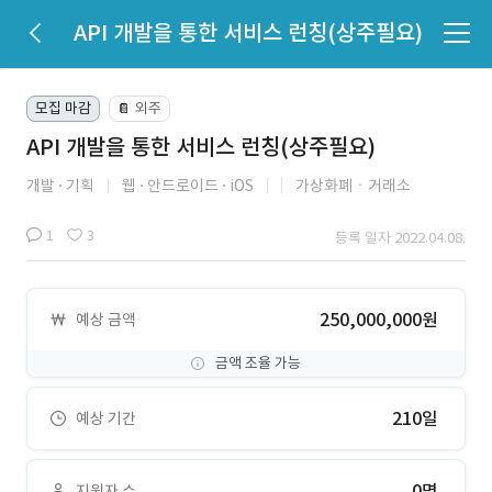
API 개발을 통한 서비스 런칭(상주필요)
모집 마감
외주
📔
API 개발을 통한 서비스 런칭(상주필요)
개발
기획
웹
안드로이드
iOS
가상화폐ㆍ거래소
1
3
등록 일자 2022.04.08.
250,000,000원
예상 금액
금액 조율 가능
210일
예상 기간
0명
지원자 수