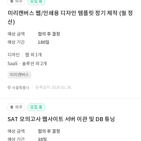
외주
모집 중
📔
미리캔버스 웹/인쇄용 디자인 템플릿 정기 제작 (월 정
산)
예상 금액
협의 후 결정
예상 기간
180일
디자인
웹 외 1개
SaaSㆍ솔루션 외 2개
미리캔버스
· 등록일자 2026.01.26.
서울특별시
외주
모집 중
📔
SAT 모의고사 웹사이트 서버 이관 및 DB 튜닝
예상 금액
협의 후 결정
예상 기간
30일