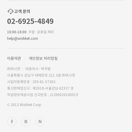
고객 문의
02-6925-4849
10:00-18:00
주말·공휴일 제외
help@wishket.com
이용약관
개인정보 처리방침
㈜위시켓
대표이사 : 박우범
서울특별시 강남구 테헤란로 211 3층 ㈜위시켓
사업자등록번호 : 209-81-57303
통신판매업신고 : 제2018-서울강남-02337 호
직업정보제공사업 신고번호 : J1200020180019
© 2013 Wishket Corp.