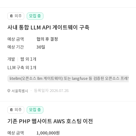
외주
모집 중
📔
사내 통합 LLM API 게이트웨이 구축
예상 금액
협의 후 결정
예상 기간
30일
개발
웹 외 1개
LLM 구축 외 1개
litellm(오픈소스 llm 게이트웨이) 또는 langfuse 등 검증된 오픈소스 프
· 등록일자 2026.07.28.
서울특별시
외주
모집 중
📔
기존 PHP 웹사이트 AWS 호스팅 이전
예상 금액
1,000,000원