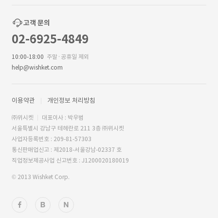
고객 문의
02-6925-4849
10:00-18:00
주말·공휴일 제외
help@wishket.com
이용약관
개인정보 처리방침
㈜위시켓
대표이사 : 박우범
서울특별시 강남구 테헤란로 211 3층 ㈜위시켓
사업자등록번호 : 209-81-57303
통신판매업신고 : 제2018-서울강남-02337 호
직업정보제공사업 신고번호 : J1200020180019
© 2013 Wishket Corp.