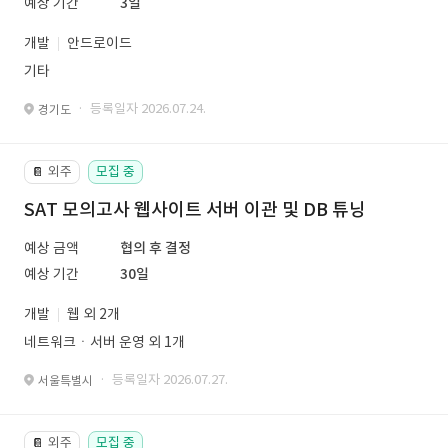
예상 기간
3일
개발
안드로이드
기타
· 등록일자 2026.07.24.
경기도
외주
모집 중
📔
SAT 모의고사 웹사이트 서버 이관 및 DB 튜닝
예상 금액
협의 후 결정
예상 기간
30일
개발
웹 외 2개
네트워크ㆍ서버 운영 외 1개
· 등록일자 2026.07.27.
서울특별시
외주
모집 중
📔