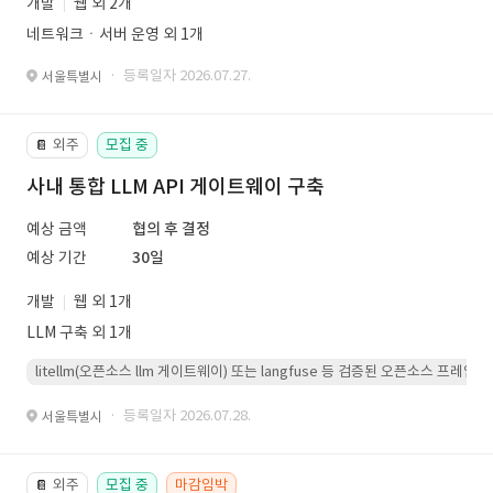
개발
웹 외 2개
네트워크ㆍ서버 운영 외 1개
· 등록일자 2026.07.27.
서울특별시
외주
모집 중
📔
사내 통합 LLM API 게이트웨이 구축
예상 금액
협의 후 결정
예상 기간
30일
개발
웹 외 1개
LLM 구축 외 1개
litellm(오픈소스 llm 게이트웨이) 또는 langfuse 등 검증된 오픈소스 프
· 등록일자 2026.07.28.
서울특별시
외주
모집 중
마감임박
📔