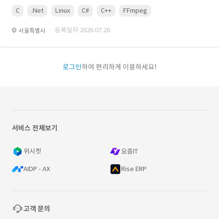
C
.Net
Linux
C#
C++
FFmpeg
VisualStudio
OrC
· 등록일자 2026.07.28.
서울특별시
로그인
하여 편리하게 이용하세요!
서비스 전체보기
위시켓
요즘IT
AIDP - AX
Rise ERP
고객 문의