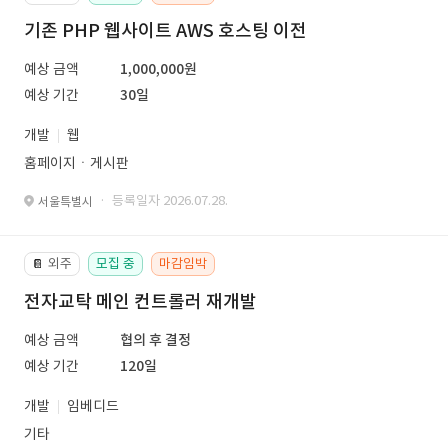
기존 PHP 웹사이트 AWS 호스팅 이전
예상 금액
1,000,000원
예상 기간
30일
개발
웹
홈페이지ㆍ게시판
· 등록일자 2026.07.28.
서울특별시
외주
모집 중
마감임박
📔
전자교탁 메인 컨트롤러 재개발
예상 금액
협의 후 결정
예상 기간
120일
개발
임베디드
기타