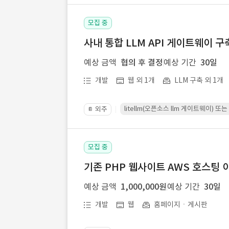
모집 중
사내 통합 LLM API 게이트웨이 구
예상 금액
협의 후 결정
예상 기간
30일
개발
웹 외 1개
LLM 구축 외 1개
litellm(오픈소스 llm 게이트웨이)
외주
📔
모집 중
기존 PHP 웹사이트 AWS 호스팅 
예상 금액
1,000,000원
예상 기간
30일
개발
웹
홈페이지ㆍ게시판