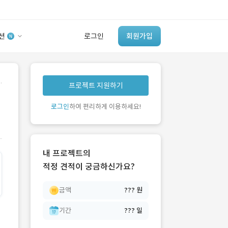
션
로그인
회원가입
유사사례 검색 AI
.
프로젝트 지원하기
‘이런 거’ 만들어본
개발 회사 있어?
로그인
하여 편리하게 이용하세요!
바로가기
내 프로젝트의
적정 견적이 궁금하신가요?
금액
??? 원
기간
??? 일