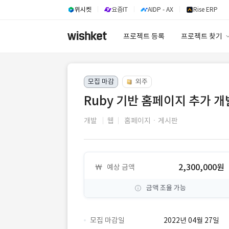
위시켓
요즘IT
AIDP - AX
Rise ERP
프로젝트 등록
프로젝트 찾기
프로젝트 찾기
모집 마감
외주
유사사례 검색 A
Ruby 기반 홈페이지 추가 
개발
웹
홈페이지ㆍ게시판
2,300,000원
예상 금액
금액 조율 가능
모집 마감일
2022년 04월 27일