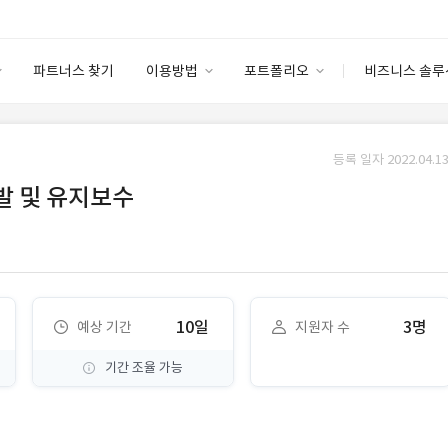
파트너스 찾기
이용방법
포트폴리오
비즈니스 솔루
이용방법
포트폴리오
엔터프라이즈
I
파트너 등급
이용후기
등록 일자 2022.04.13
안심 코드 케어
이용요금
솔루션 마켓
개발 및 유지보수
고객센터
스토어
10일
3명
예상 기간
지원자 수
기간 조율 가능