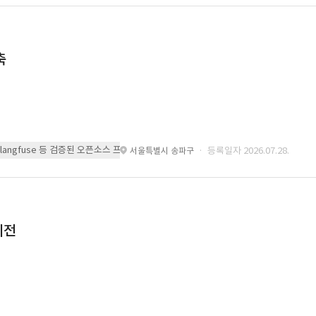
축
 또는 langfuse 등 검증된 오픈소스 프레임워크를 기반으로 시스템을 구축
· 등록일자 2026.07.28.
서울특별시 송파구
이전