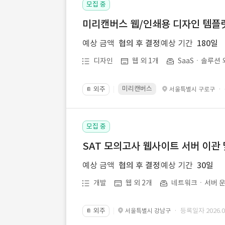
모집 중
미리캔버스 웹/인쇄용 디자인 템플릿 
예상 금액
협의 후 결정
예상 기간
180일
디자인
웹 외 1개
SaaSㆍ솔루션 
미리캔버스
외주
·
서울특별시 구로구
📔
모집 중
SAT 모의고사 웹사이트 서버 이관 
예상 금액
협의 후 결정
예상 기간
30일
개발
웹 외 2개
네트워크ㆍ서버 운
외주
· 등록일자 2026.07
서울특별시 강남구
📔