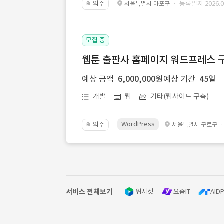
외주
· 등록일자 2026.07
서울특별시 마포구
📔
모집 중
웹툰 출판사 홈페이지 워드프레스 구
예상 금액
6,000,000원
예상 기간
45일
개발
웹
기타(웹사이트 구축)
WordPress
외주
서울특별시 구로구
📔
서비스 전체보기
위시켓
요즘IT
AIDP