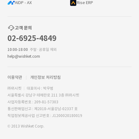
AIDP - AX
Rise ERP
고객 문의
02-6925-4849
10:00-18:00
주말·공휴일 제외
help@wishket.com
이용약관
개인정보 처리방침
㈜위시켓
대표이사 : 박우범
서울특별시 강남구 테헤란로 211 3층 ㈜위시켓
사업자등록번호 : 209-81-57303
통신판매업신고 : 제2018-서울강남-02337 호
직업정보제공사업 신고번호 : J1200020180019
© 2013 Wishket Corp.