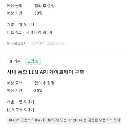
예상 금액
협의 후 결정
예상 기간
30일
개발
웹 외 2개
네트워크ㆍ서버 운영 외 1개
· 등록일자 2026.07.27.
서울특별시
외주
모집 중
📔
사내 통합 LLM API 게이트웨이 구축
예상 금액
협의 후 결정
예상 기간
30일
개발
웹 외 1개
LLM 구축 외 1개
litellm(오픈소스 llm 게이트웨이) 또는 langfuse 등 검증된 오픈소스 프