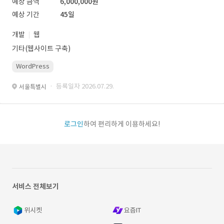
예상 금액
6,000,000원
예상 기간
45일
개발
웹
기타(웹사이트 구축)
WordPress
· 등록일자 2026.07.29.
서울특별시
로그인
하여 편리하게 이용하세요!
서비스 전체보기
위시켓
요즘IT