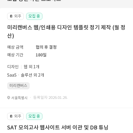
외주
모집 중
📔
미리캔버스 웹/인쇄용 디자인 템플릿 정기 제작 (월 정
산)
예상 금액
협의 후 결정
예상 기간
180일
디자인
웹 외 1개
SaaSㆍ솔루션 외 2개
미리캔버스
· 등록일자 2026.01.26.
서울특별시
외주
모집 중
📔
SAT 모의고사 웹사이트 서버 이관 및 DB 튜닝