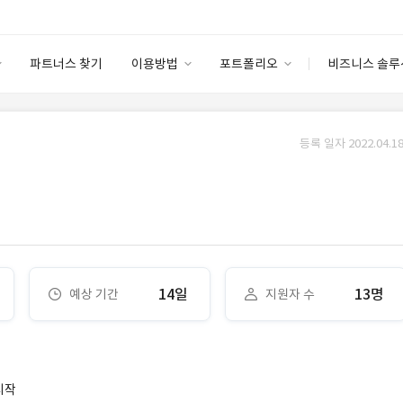
파트너스 찾기
이용방법
포트폴리오
비즈니스 솔루
이용방법
포트폴리오
엔터프라이즈
I
파트너 등급
이용후기
등록 일자 2022.04.18
안심 코드 케어
이용요금
솔루션 마켓
고객센터
스토어
14일
13명
예상 기간
지원자 수
시작