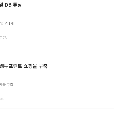
및 DB 튜닝
영 외 1개
.27.
 웹투프린트 쇼핑몰 구축
사몰 구축
03.