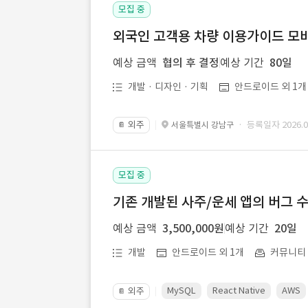
모집 중
외국인 고객용 차량 이용가이드 모바
예상 금액
협의 후 결정
예상 기간
80일
개발 · 디자인 · 기획
안드로이드 외 1개
외주
· 등록일자 2026.08
서울특별시 강남구
📔
모집 중
기존 개발된 사주/운세 앱의 버그 
예상 금액
3,500,000원
예상 기간
20일
개발
안드로이드 외 1개
커뮤니티ㆍ
MySQL
React Native
AWS
외주
📔