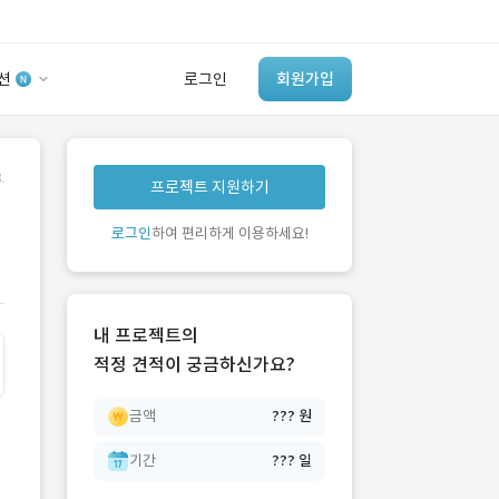
션
로그인
회원가입
유사사례 검색 AI
.
프로젝트 지원하기
‘이런 거’ 만들어본
개발 회사 있어?
로그인
하여 편리하게 이용하세요!
바로가기
내 프로젝트의
적정 견적이 궁금하신가요?
금액
??? 원
기간
??? 일