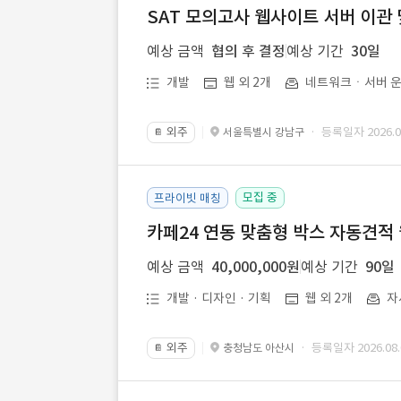
SAT 모의고사 웹사이트 서버 이관 
예상 금액
협의 후 결정
예상 기간
30일
개발
웹 외 2개
네트워크ㆍ서버 운
외주
· 등록일자 2026.07
서울특별시 강남구
📔
모집 중
프라이빗 매칭
카페24 연동 맞춤형 박스 자동견적
예상 금액
40,000,000원
예상 기간
90일
개발 · 디자인 · 기획
웹 외 2개
자
외주
· 등록일자 2026.08.
충청남도 아산시
📔