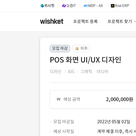
위시켓
요즘IT
AIDP - AX
Rise ERP
프로젝트 등록
프로젝트 찾기
프로젝트 찾기
모집 마감
외주
유사사례 검색 A
POS 화면 UI/UX 디자인
디자인
iOS
그래픽ㆍ미디어
2,000,000원
예상 금액
모집 마감일
2022년 05월 02일
예상 시작일
계약 체결 이후, 즉시 