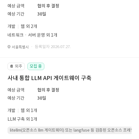
예상 금액
협의 후 결정
예상 기간
30일
개발
웹 외 2개
네트워크ㆍ서버 운영 외 1개
· 등록일자 2026.07.27.
서울특별시
외주
모집 중
📔
사내 통합 LLM API 게이트웨이 구축
예상 금액
협의 후 결정
예상 기간
30일
개발
웹 외 1개
LLM 구축 외 1개
litellm(오픈소스 llm 게이트웨이) 또는 langfuse 등 검증된 오픈소스 프