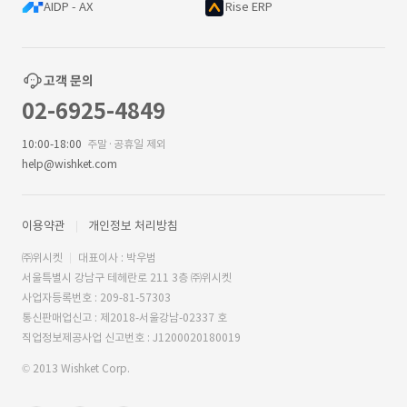
AIDP - AX
Rise ERP
고객 문의
02-6925-4849
10:00-18:00
주말·공휴일 제외
help@wishket.com
이용약관
개인정보 처리방침
㈜위시켓
대표이사 : 박우범
서울특별시 강남구 테헤란로 211 3층 ㈜위시켓
사업자등록번호 : 209-81-57303
통신판매업신고 : 제2018-서울강남-02337 호
직업정보제공사업 신고번호 : J1200020180019
© 2013 Wishket Corp.