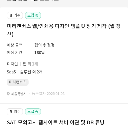
외주
모집 중
📔
미리캔버스 웹/인쇄용 디자인 템플릿 정기 제작 (월 정
산)
예상 금액
협의 후 결정
예상 기간
180일
디자인
웹 외 1개
SaaSㆍ솔루션 외 2개
미리캔버스
· 등록일자 2026.01.26.
서울특별시
외주
모집 중
📔
SAT 모의고사 웹사이트 서버 이관 및 DB 튜닝