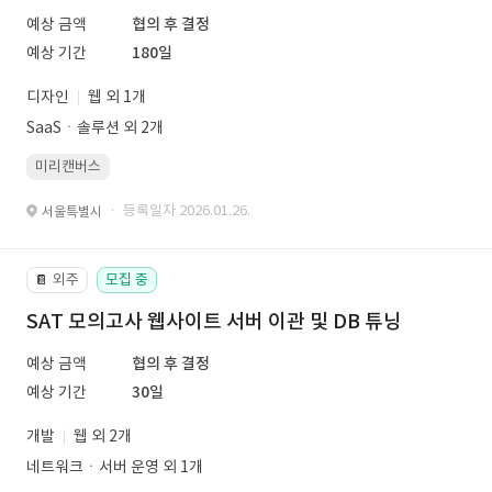
예상 금액
협의 후 결정
예상 기간
180일
디자인
웹 외 1개
SaaSㆍ솔루션 외 2개
미리캔버스
· 등록일자 2026.01.26.
서울특별시
외주
모집 중
📔
SAT 모의고사 웹사이트 서버 이관 및 DB 튜닝
예상 금액
협의 후 결정
예상 기간
30일
개발
웹 외 2개
네트워크ㆍ서버 운영 외 1개