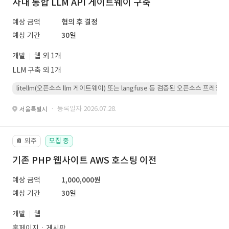
사내 통합 LLM API 게이트웨이 구축
예상 금액
협의 후 결정
예상 기간
30일
개발
웹 외 1개
LLM 구축 외 1개
litellm(오픈소스 llm 게이트웨이) 또는 langfuse 등 검증된 오픈소스 프
· 등록일자 2026.07.28.
서울특별시
외주
모집 중
📔
기존 PHP 웹사이트 AWS 호스팅 이전
예상 금액
1,000,000원
예상 기간
30일
개발
웹
홈페이지ㆍ게시판