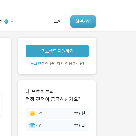
션
로그인
회원가입
유사사례 검색 AI
.
프로젝트 지원하기
‘이런 거’ 만들어본
개발 회사 있어?
로그인
하여 편리하게 이용하세요!
바로가기
내 프로젝트의
적정 견적이 궁금하신가요?
금액
??? 원
기간
??? 일