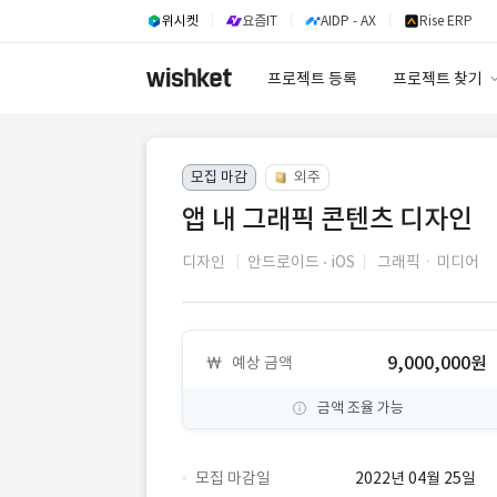
위시켓
요즘IT
AIDP - AX
Rise ERP
프로젝트 등록
프로젝트 찾기
프로젝트 찾기
모집 마감
외주
유사사례 검색 A
앱 내 그래픽 콘텐츠 디자인
디자인
안드로이드
iOS
그래픽ㆍ미디어
9,000,000원
예상 금액
금액 조율 가능
모집 마감일
2022년 04월 25일