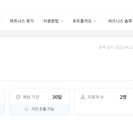
파트너스 찾기
이용방법
포트폴리오
비즈니스 솔루
이용방법
포트폴리오
엔터프라이즈
I
파트너 등급
이용후기
등록 일자 2022.04.22
안심 코드 케어
이용요금
솔루션 마켓
고객센터
스토어
30일
2명
예상 기간
지원자 수
기간 조율 가능