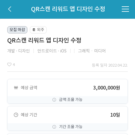
QR스캔 리워드 앱 디자인 수정
모집 마감
외주
📔
QR스캔 리워드 앱 디자인 수정
개발
디자인
안드로이드
iOS
그래픽ㆍ미디어
4
등록 일자 2022.04.22.
3,000,000원
예상 금액
금액 조율 가능
10일
예상 기간
기간 조율 가능