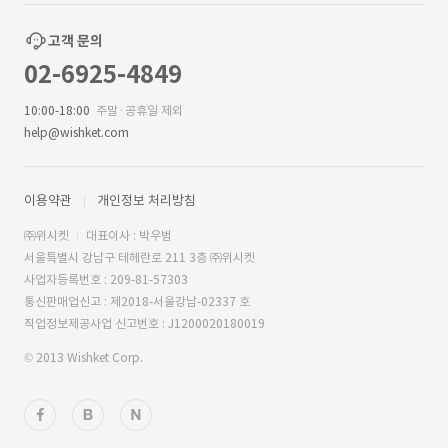
고객 문의
02-6925-4849
10:00-18:00
주말·공휴일 제외
help@wishket.com
이용약관
개인정보 처리방침
㈜위시켓
대표이사 : 박우범
서울특별시 강남구 테헤란로 211 3층 ㈜위시켓
사업자등록번호 : 209-81-57303
통신판매업신고 : 제2018-서울강남-02337 호
직업정보제공사업 신고번호 : J1200020180019
© 2013 Wishket Corp.