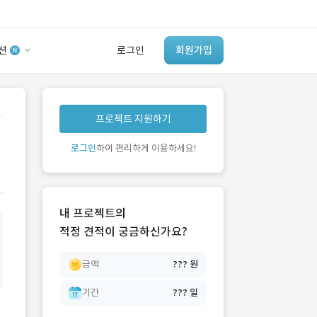
션
로그인
회원가입
유사사례 검색 AI
.
프로젝트 지원하기
‘이런 거’ 만들어본
개발 회사 있어?
로그인
하여 편리하게 이용하세요!
바로가기
내 프로젝트의
적정 견적이 궁금하신가요?
금액
??? 원
기간
??? 일