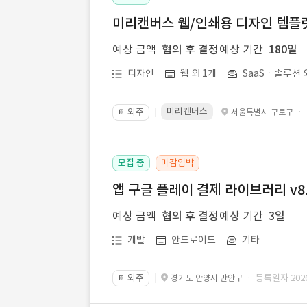
미리캔버스 웹/인쇄용 디자인 템플릿 
예상 금액
협의 후 결정
예상 기간
180일
디자인
웹 외 1개
SaaSㆍ솔루션 
미리캔버스
외주
·
서울특별시 구로구
📔
모집 중
마감임박
앱 구글 플레이 결제 라이브러리 v8.
예상 금액
협의 후 결정
예상 기간
3일
개발
안드로이드
기타
외주
· 등록일자 2026.
경기도 안양시 만안구
📔