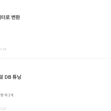
데이터로 변환
.24.
및 DB 튜닝
영 외 1개
.27.