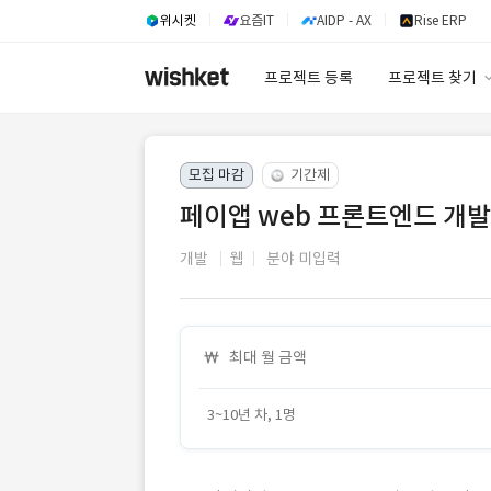
위시켓
요즘IT
AIDP - AX
Rise ERP
프로젝트 등록
프로젝트 찾기
프로젝트 찾기
모집 마감
기간제
유사사례 검색 A
페이앱 web 프론트엔드 개발
개발
웹
분야 미입력
최대 월 금액
3~10년 차, 1명