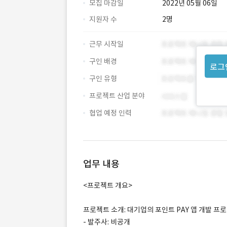
모집 마감일
2022년 05월 06일
지원자 수
2명
근무 시작일
구인 배경
로그
구인 유형
프로젝트 산업 분야
협업 예정 인력
업무 내용
<프로젝트 개요>
프로젝트 소개: 대기업의 포인트 PAY 앱 개발 프
- 발주사: 비공개