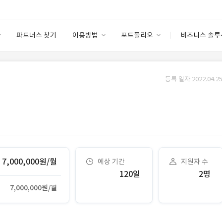
파트너스 찾기
이용방법
포트폴리오
비즈니스 솔루
이용방법
포트폴리오
엔터프라이즈
I
파트너 등급
이용후기
등록 일자 2022.04.25
안심 코드 케어
이용요금
솔루션 마켓
고객센터
스토어
7,000,000원/월
예상 기간
지원자 수
120일
2명
7,000,000원/월