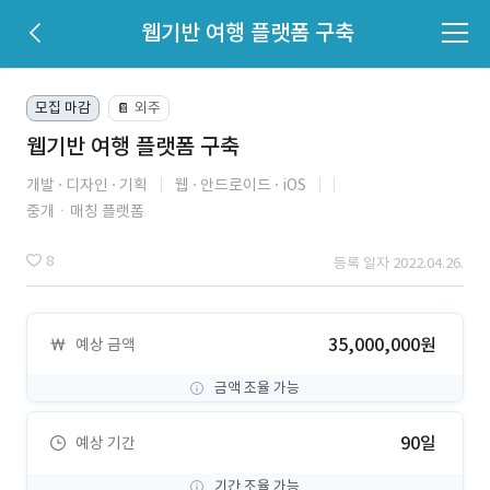
웹기반 여행 플랫폼 구축
모집 마감
외주
📔
웹기반 여행 플랫폼 구축
개발
디자인
기획
웹
안드로이드
iOS
중개ㆍ매칭 플랫폼
8
등록 일자 2022.04.26.
35,000,000원
예상 금액
금액 조율 가능
90일
예상 기간
기간 조율 가능