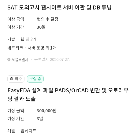
SAT 모의고사 웹사이트 서버 이관 및 DB 튜닝
예상 금액
협의 후 결정
예상 기간
30일
개발
웹 외 2개
네트워크ㆍ서버 운영 외 1개
· 등록일자 2026.07.27.
서울특별시
외주
모집 중
📔
EasyEDA 설계 파일 PADS/OrCAD 변환 및 오토라우
팅 결과 도출
예상 금액
300,000원
예상 기간
3일
개발
임베디드