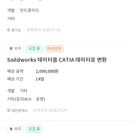
개발
안드로이드
기타
· 등록일자 2026.07.24.
경기도
외주
모집 중
마감임박
📔
Soildworks 데이터를 CATIA 데이터로 변환
예상 금액
2,000,000원
예상 기간
14일
개발
기타
기타(유지보수ㆍ운영)
· 등록일자 2026.07.24.
대전광역시
외주
모집 중
📔