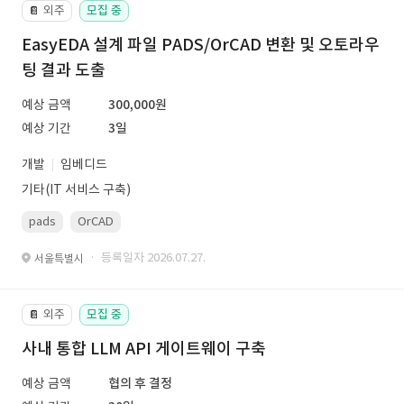
외주
모집 중
📔
EasyEDA 설계 파일 PADS/OrCAD 변환 및 오토라우
팅 결과 도출
예상 금액
300,000원
예상 기간
3일
개발
임베디드
기타(IT 서비스 구축)
pads
OrCAD
· 등록일자 2026.07.27.
서울특별시
외주
모집 중
📔
사내 통합 LLM API 게이트웨이 구축
예상 금액
협의 후 결정