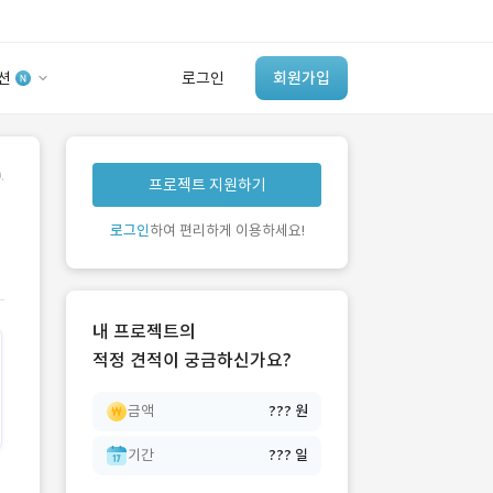
션
로그인
회원가입
유사사례 검색 AI
.
프로젝트 지원하기
‘이런 거’ 만들어본
개발 회사 있어?
로그인
하여 편리하게 이용하세요!
바로가기
내 프로젝트의
적정 견적이 궁금하신가요?
금액
??? 원
기간
??? 일