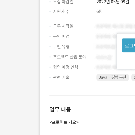
모집 마감일
2022년 05월 09일
지원자 수
6명
근무 시작일
구인 배경
로그
구인 유형
프로젝트 산업 분야
협업 예정 인력
관련 기술
Java · 경력 무관
업무 내용
<프로젝트 개요>