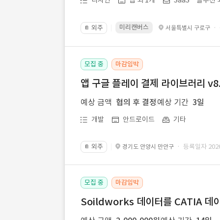
디자인
웹 외 1개
SaaSㆍ솔루션 
미리캔버스
외주
·
서울특별시 구로구
📔
모집 중
마감임박
앱 구글 플레이 결제 라이브러리 v8.
예상 금액
협의 후 결정
예상 기간
3일
개발
안드로이드
기타
외주
· 등록일자 2026.
경기도 안양시 만안구
📔
모집 중
마감임박
Soildworks 데이터를 CATIA 