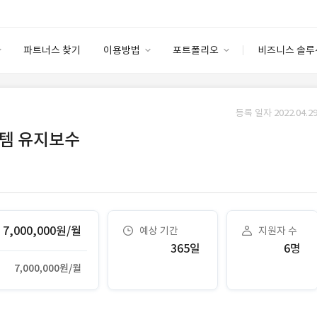
파트너스 찾기
이용방법
포트폴리오
비즈니스 솔루
이용방법
포트폴리오
엔터프라이즈
I
파트너 등급
이용후기
등록 일자 2022.04.29
안심 코드 케어
이용요금
솔루션 마켓
시스템 유지보수
고객센터
스토어
7,000,000원/월
예상 기간
지원자 수
365일
6명
7,000,000원/월