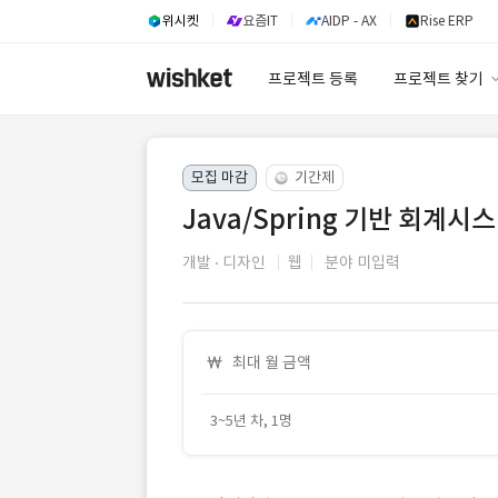
위시켓
요즘IT
AIDP - AX
Rise ERP
프로젝트 등록
프로젝트 찾기
프로젝트 찾기
모집 마감
기간제
유사사례 검색 A
Java/Spring 기반 회계
개발
디자인
웹
분야 미입력
최대 월 금액
3~5년 차, 1명