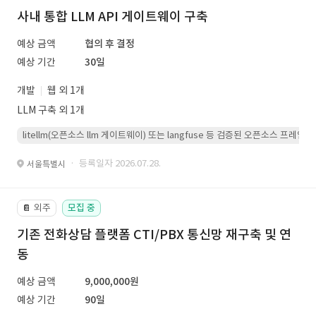
사내 통합 LLM API 게이트웨이 구축
예상 금액
협의 후 결정
예상 기간
30일
개발
웹 외 1개
LLM 구축 외 1개
litellm(오픈소스 llm 게이트웨이) 또는 langfuse 등 검증된 오픈소스 프
· 등록일자 2026.07.28.
서울특별시
외주
모집 중
📔
기존 전화상담 플랫폼 CTI/PBX 통신망 재구축 및 연
동
예상 금액
9,000,000원
예상 기간
90일