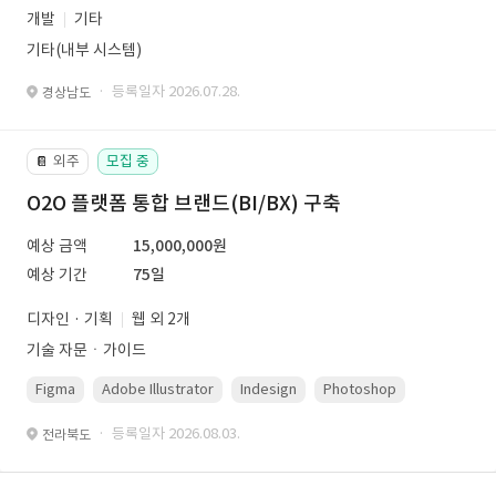
개발
기타
기타(내부 시스템)
· 등록일자 2026.07.28.
경상남도
외주
모집 중
📔
O2O 플랫폼 통합 브랜드(BI/BX) 구축
예상 금액
15,000,000원
예상 기간
75일
디자인 · 기획
웹 외 2개
기술 자문ㆍ가이드
Figma
Adobe Illustrator
Indesign
Photoshop
· 등록일자 2026.08.03.
전라북도