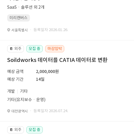
SaaSㆍ솔루션 외 2개
미리캔버스
· 등록일자 2026.01.26.
서울특별시
외주
모집 중
마감임박
📔
Soildworks 데이터를 CATIA 데이터로 변환
예상 금액
2,000,000원
예상 기간
14일
개발
기타
기타(유지보수ㆍ운영)
· 등록일자 2026.07.24.
대전광역시
외주
모집 중
📔