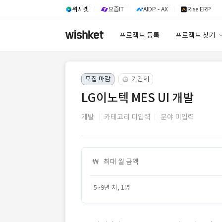
위시켓
요즘IT
AIDP - AX
Rise ERP
프로젝트 등록
프로젝트 찾기
프로젝트 찾기
모집 마감
기간제
유사사례 검색 A
LG이노텍 MES UI 개발
개발
카테고리 미입력
분야 미입력
최대 월 금액
5~9년 차, 1명