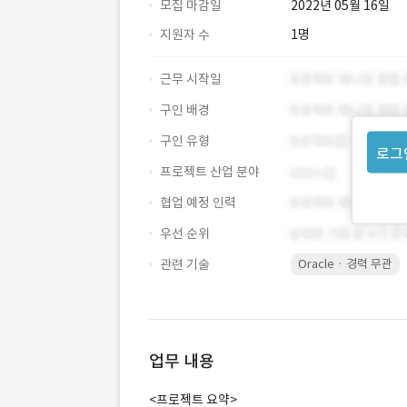
모집 마감일
2022년 05월 16일
지원자 수
1명
근무 시작일
구인 배경
구인 유형
로그
프로젝트 산업 분야
협업 예정 인력
우선 순위
관련 기술
Oracle · 경력 무관
업무 내용
<프로젝트 요약>