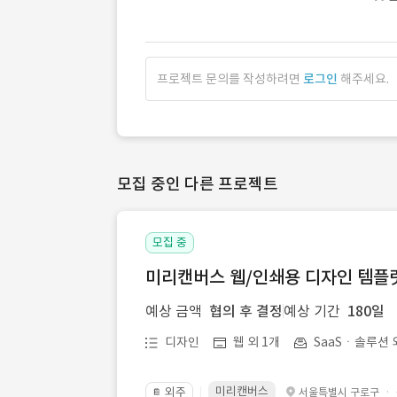
프로젝트 문의를 작성하려면
로그인
해주세요.
모집 중인 다른 프로젝트
모집 중
미리캔버스 웹/인쇄용 디자인 템플릿 
예상 금액
협의 후 결정
예상 기간
180일
디자인
웹 외 1개
SaaSㆍ솔루션 
미리캔버스
외주
·
서울특별시 구로구
📔