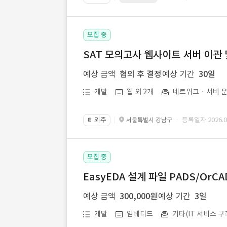
모집 중
SAT 모의고사 웹사이트 서버 이관 
예상 금액
협의 후 결정
예상 기간
30일
개발
웹 외 2개
네트워크ㆍ서버 운
외주
· 등록일자 2026.07
서울특별시 강남구
📔
모집 중
EasyEDA 설계 파일 PADS/Or
예상 금액
300,000원
예상 기간
3일
개발
임베디드
기타(IT 서비스 구