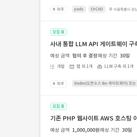
pads
OrCAD
외주
서울특별시 강
📔
모집 중
사내 통합 LLM API 게이트웨이 구
예상 금액
협의 후 결정
예상 기간
30일
개발
웹 외 1개
LLM 구축 외 1개
litellm(오픈소스 llm 게이트웨이)
외주
📔
모집 중
기존 PHP 웹사이트 AWS 호스팅 
예상 금액
1,000,000원
예상 기간
30일