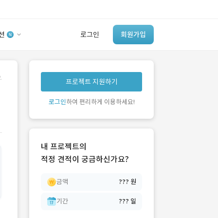
션
로그인
회원가입
유사사례 검색 AI
.
프로젝트 지원하기
‘이런 거’ 만들어본
개발 회사 있어?
로그인
하여 편리하게 이용하세요!
바로가기
내 프로젝트의
적정 견적이 궁금하신가요?
금액
??? 원
기간
??? 일