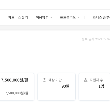
파트너스 찾기
이용방법
포트폴리오
비즈니스 솔루
이용방법
포트폴리오
엔터프라이즈
I
파트너 등급
이용후기
등록 일자 2022.05.02
안심 코드 케어
이용요금
솔루션 마켓
고객센터
스토어
7,500,000원/월
예상 기간
지원자 수
90일
1명
7,500,000원/월