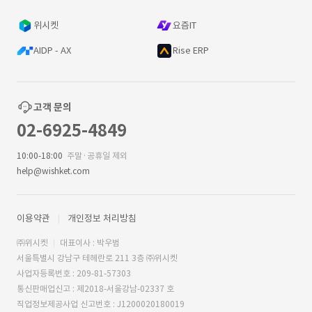
위시켓
요즘IT
AIDP - AX
Rise ERP
고객 문의
02-6925-4849
10:00-18:00
주말·공휴일 제외
help@wishket.com
이용약관
개인정보 처리방침
㈜위시켓
대표이사 : 박우범
서울특별시 강남구 테헤란로 211 3층 ㈜위시켓
사업자등록번호 : 209-81-57303
통신판매업신고 : 제2018-서울강남-02337 호
직업정보제공사업 신고번호 : J1200020180019