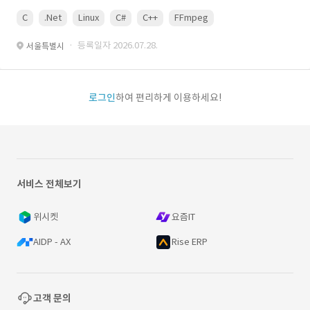
C
.Net
Linux
C#
C++
FFmpeg
VisualStudio
OrC
· 등록일자 2026.07.28.
서울특별시
로그인
하여 편리하게 이용하세요!
서비스 전체보기
위시켓
요즘IT
AIDP - AX
Rise ERP
고객 문의