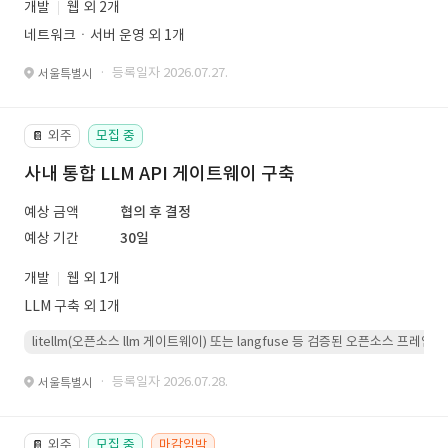
개발
웹 외 2개
네트워크ㆍ서버 운영 외 1개
· 등록일자 2026.07.27.
서울특별시
외주
모집 중
📔
사내 통합 LLM API 게이트웨이 구축
예상 금액
협의 후 결정
예상 기간
30일
개발
웹 외 1개
LLM 구축 외 1개
litellm(오픈소스 llm 게이트웨이) 또는 langfuse 등 검증된 오픈소스 프
· 등록일자 2026.07.28.
서울특별시
외주
모집 중
마감임박
📔