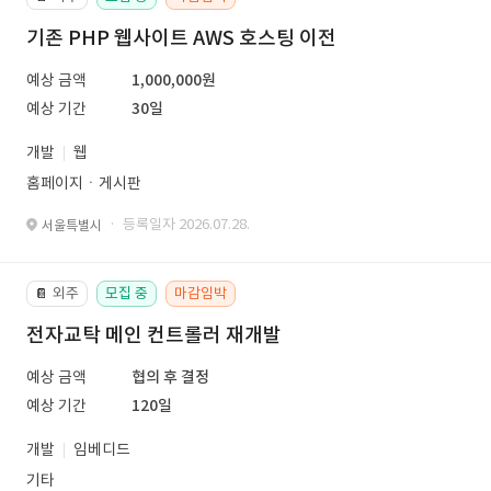
기존 PHP 웹사이트 AWS 호스팅 이전
예상 금액
1,000,000원
예상 기간
30일
개발
웹
홈페이지ㆍ게시판
· 등록일자 2026.07.28.
서울특별시
외주
모집 중
마감임박
📔
전자교탁 메인 컨트롤러 재개발
예상 금액
협의 후 결정
예상 기간
120일
개발
임베디드
기타