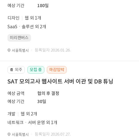
예상 기간
180일
디자인
웹 외 1개
SaaSㆍ솔루션 외 2개
미리캔버스
· 등록일자 2026.01.26.
서울특별시
외주
모집 중
마감임박
📔
SAT 모의고사 웹사이트 서버 이관 및 DB 튜닝
예상 금액
협의 후 결정
예상 기간
30일
개발
웹 외 2개
네트워크ㆍ서버 운영 외 1개
· 등록일자 2026.07.27.
서울특별시