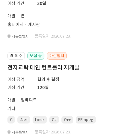
예상 기간
30일
개발
웹
홈페이지ㆍ게시판
· 등록일자 2026.07.28.
서울특별시
외주
모집 중
마감임박
📔
전자교탁 메인 컨트롤러 재개발
예상 금액
협의 후 결정
예상 기간
120일
개발
임베디드
기타
C
.Net
Linux
C#
C++
FFmpeg
VisualStudio
OrC
· 등록일자 2026.07.28.
서울특별시