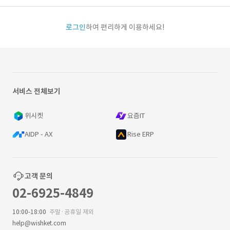
로그인
하여 편리하게 이용하세요!
서비스 전체보기
위시켓
요즘IT
AIDP - AX
Rise ERP
고객 문의
02-6925-4849
10:00-18:00
주말·공휴일 제외
help@wishket.com