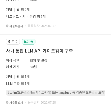
개발
웹 외 2개
네트워크ㆍ서버 운영 외 1개
· 등록일자 2026.07.27.
서울특별시
외주
모집 중
📔
사내 통합 LLM API 게이트웨이 구축
예상 금액
협의 후 결정
예상 기간
30일
개발
웹 외 1개
LLM 구축 외 1개
litellm(오픈소스 llm 게이트웨이) 또는 langfuse 등 검증된 오픈소스 프
· 등록일자 2026.07.28.
서울특별시