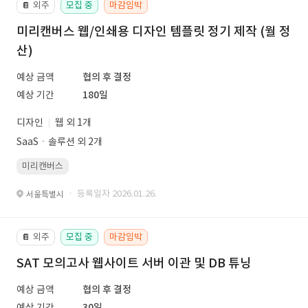
외주
모집 중
마감임박
📔
미리캔버스 웹/인쇄용 디자인 템플릿 정기 제작 (월 정
산)
예상 금액
협의 후 결정
예상 기간
180일
디자인
웹 외 1개
SaaSㆍ솔루션 외 2개
미리캔버스
· 등록일자 2026.01.26.
서울특별시
외주
모집 중
마감임박
📔
SAT 모의고사 웹사이트 서버 이관 및 DB 튜닝
예상 금액
협의 후 결정
예상 기간
30일