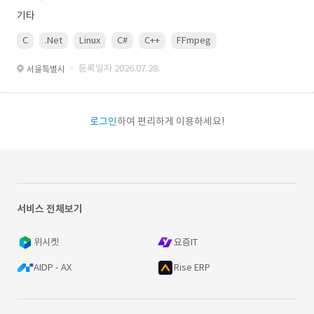
기타
C
.Net
Linux
C#
C++
FFmpeg
VisualStudio
OrC
· 등록일자 2026.07.28.
서울특별시
로그인
하여 편리하게 이용하세요!
서비스 전체보기
위시켓
요즘IT
AIDP - AX
Rise ERP