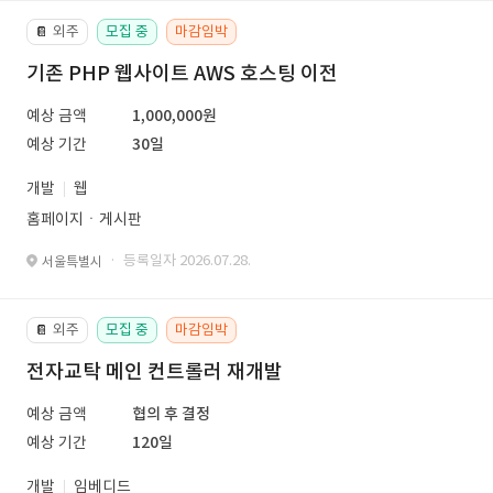
외주
모집 중
마감임박
📔
기존 PHP 웹사이트 AWS 호스팅 이전
예상 금액
1,000,000원
예상 기간
30일
개발
웹
홈페이지ㆍ게시판
· 등록일자 2026.07.28.
서울특별시
외주
모집 중
마감임박
📔
전자교탁 메인 컨트롤러 재개발
예상 금액
협의 후 결정
예상 기간
120일
개발
임베디드