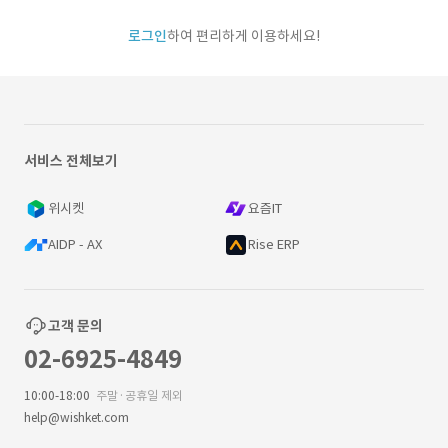
로그인
하여 편리하게 이용하세요!
서비스 전체보기
위시켓
요즘IT
AIDP - AX
Rise ERP
고객 문의
02-6925-4849
10:00-18:00
주말·공휴일 제외
help@wishket.com