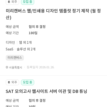
외주
모집 중
📔
미리캔버스 웹/인쇄용 디자인 템플릿 정기 제작 (월 정
산)
예상 금액
협의 후 결정
예상 기간
180일
디자인
웹 외 1개
SaaSㆍ솔루션 외 2개
미리캔버스
· 등록일자 2026.01.26.
서울특별시
외주
모집 중
📔
SAT 모의고사 웹사이트 서버 이관 및 DB 튜닝
예상 금액
협의 후 결정
예상 기간
30일