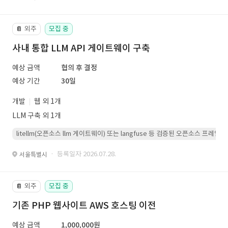
외주
모집 중
📔
사내 통합 LLM API 게이트웨이 구축
예상 금액
협의 후 결정
예상 기간
30일
개발
웹 외 1개
LLM 구축 외 1개
litellm(오픈소스 llm 게이트웨이) 또는 langfuse 등 검증된 오픈소스 프
· 등록일자 2026.07.28.
서울특별시
외주
모집 중
📔
기존 PHP 웹사이트 AWS 호스팅 이전
예상 금액
1,000,000원