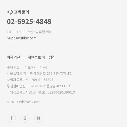
고객 문의
02-6925-4849
10:00-18:00
주말·공휴일 제외
help@wishket.com
이용약관
개인정보 처리방침
㈜위시켓
대표이사 : 박우범
서울특별시 강남구 테헤란로 211 3층 ㈜위시켓
사업자등록번호 : 209-81-57303
통신판매업신고 : 제2018-서울강남-02337 호
직업정보제공사업 신고번호 : J1200020180019
© 2013 Wishket Corp.