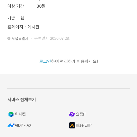
예상 기간
30일
개발
웹
홈페이지ㆍ게시판
· 등록일자 2026.07.28.
서울특별시
로그인
하여 편리하게 이용하세요!
서비스 전체보기
위시켓
요즘IT
AIDP - AX
Rise ERP