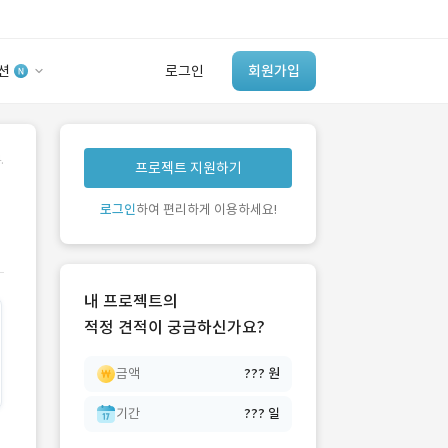
션
로그인
회원가입
유사사례 검색 AI
.
프로젝트 지원하기
‘이런 거’ 만들어본
개발 회사 있어?
로그인
하여 편리하게 이용하세요!
바로가기
내 프로젝트의
적정 견적이 궁금하신가요?
금액
??? 원
기간
??? 일