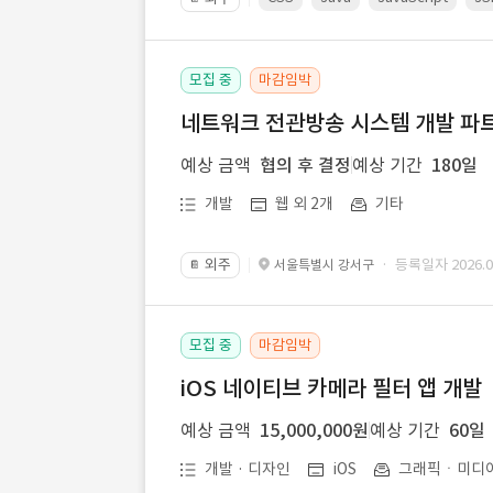
모집 중
마감임박
네트워크 전관방송 시스템 개발 파트
예상 금액
협의 후 결정
예상 기간
180일
개발
웹 외 2개
기타
외주
· 등록일자 2026.07
서울특별시 강서구
📔
모집 중
마감임박
iOS 네이티브 카메라 필터 앱 개발
예상 금액
15,000,000원
예상 기간
60일
개발 · 디자인
iOS
그래픽ㆍ미디