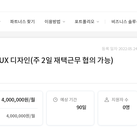
파트너스 찾기
이용방법
포트폴리오
비즈니스 솔루
이용방법
포트폴리오
엔터프라이즈
I
파트너 등급
이용후기
등록 일자 2022.05.24
안심 코드 케어
이용요금
솔루션 마켓
/UX 디자인(주 2일 재택근무 협의 가능)
고객센터
스토어
4,000,000원/월
예상 기간
지원자 수
90일
0명
4,000,000원/월