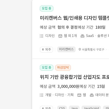
모집 중
미리캔버스 웹/인쇄용 디자인 템플릿 
예상 금액
협의 후 결정
예상 기간
180일
디자인
웹 외 1개
SaaSㆍ솔루션 
미리캔버스
외주
·
서울특별시 구로구
📔
모집 중
마감임박
위치 기반 광융합기업 산업지도 프
예상 금액
3,000,000원
예상 기간
15일
개발 · 디자인 · 기획
웹
데이터 분
CSS
Java
JavaScript
JS
외주
📔