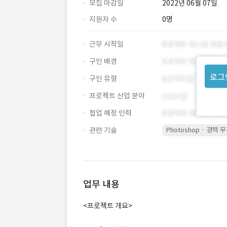
모집 마감일
2022년 06월 07일
지원자 수
0명
근무 시작일
구인 배경
로그
구인 유형
프로젝트 산업 분야
협업 예정 인력
관련 기술
Photoshop · 경력 
업무 내용
<프로젝트 개요>