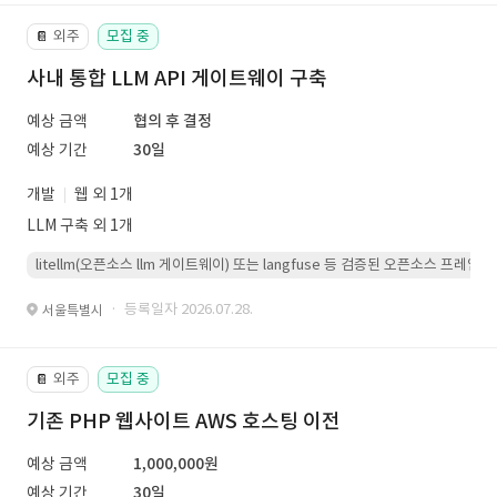
외주
모집 중
📔
사내 통합 LLM API 게이트웨이 구축
예상 금액
협의 후 결정
예상 기간
30일
개발
웹 외 1개
LLM 구축 외 1개
litellm(오픈소스 llm 게이트웨이) 또는 langfuse 등 검증된 오픈소스 프
· 등록일자 2026.07.28.
서울특별시
외주
모집 중
📔
기존 PHP 웹사이트 AWS 호스팅 이전
예상 금액
1,000,000원
예상 기간
30일