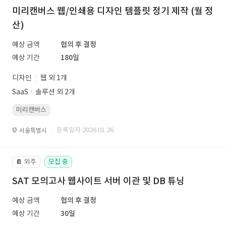
미리캔버스 웹/인쇄용 디자인 템플릿 정기 제작 (월 정
산)
예상 금액
협의 후 결정
예상 기간
180일
디자인
웹 외 1개
SaaSㆍ솔루션 외 2개
미리캔버스
· 등록일자 2026.01.26.
서울특별시
외주
모집 중
📔
SAT 모의고사 웹사이트 서버 이관 및 DB 튜닝
예상 금액
협의 후 결정
예상 기간
30일