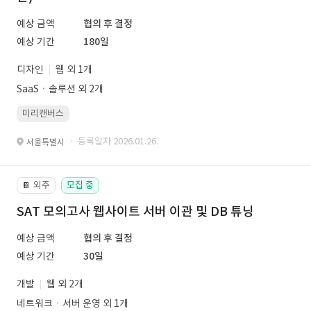
예상 금액
협의 후 결정
예상 기간
180일
디자인
웹 외 1개
SaaSㆍ솔루션 외 2개
미리캔버스
· 등록일자 2026.01.26.
서울특별시
외주
모집 중
📔
SAT 모의고사 웹사이트 서버 이관 및 DB 튜닝
예상 금액
협의 후 결정
예상 기간
30일
개발
웹 외 2개
네트워크ㆍ서버 운영 외 1개