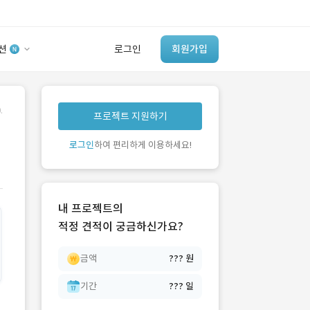
션
로그인
회원가입
유사사례 검색 AI
.
프로젝트 지원하기
‘이런 거’ 만들어본
개발 회사 있어?
로그인
하여 편리하게 이용하세요!
바로가기
내 프로젝트의
적정 견적이 궁금하신가요?
금액
??? 원
기간
??? 일