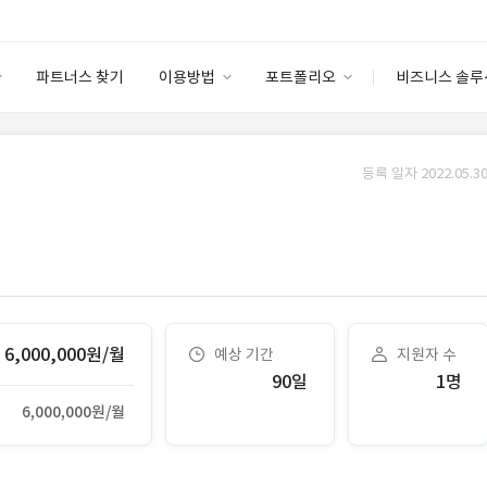
파트너스 찾기
이용방법
포트폴리오
비즈니스 솔루
이용방법
포트폴리오
엔터프라이즈
I
파트너 등급
이용후기
등록 일자 2022.05.30
안심 코드 케어
이용요금
솔루션 마켓
고객센터
스토어
6,000,000원/월
예상 기간
지원자 수
90일
1명
6,000,000원/월