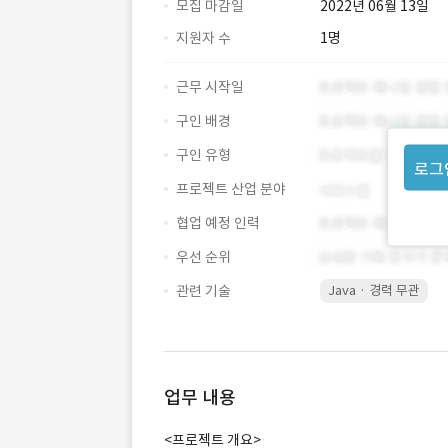
모집 마감일
2022년 06월 13일
지원자 수
1명
근무 시작일
구인 배경
구인 유형
로그
프로젝트 산업 분야
협업 예정 인력
우선 순위
관련 기술
Java · 경력 무관
업무 내용
<프로젝트 개요>