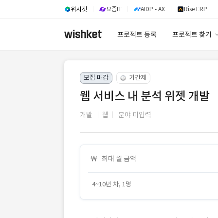
위시켓
요즘IT
AIDP - AX
Rise ERP
프로젝트 등록
프로젝트 찾기
프로젝트 찾기
모집 마감
기간제
유사사례 검색 A
웹 서비스 내 분석 위젯 개발
개발
웹
분야 미입력
최대 월 금액
4~10년 차, 1명