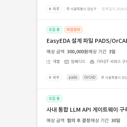
외주
· 등록일자 2026.07
서울특별시 강남구
📔
모집 중
마감임박
EasyEDA 설계 파일 PADS/Or
예상 금액
300,000원
예상 기간
3일
개발
임베디드
기타(IT 서비스 구
pads
OrCAD
외주
서울특별시 강
📔
모집 중
사내 통합 LLM API 게이트웨이 구
예상 금액
협의 후 결정
예상 기간
30일