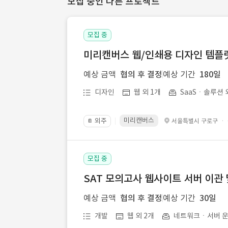
모집 중인 다른 프로젝트
모집 중
미리캔버스 웹/인쇄용 디자인 템플릿 
예상 금액
협의 후 결정
예상 기간
180일
디자인
웹 외 1개
SaaSㆍ솔루션 
미리캔버스
외주
·
서울특별시 구로구
📔
모집 중
SAT 모의고사 웹사이트 서버 이관 
예상 금액
협의 후 결정
예상 기간
30일
개발
웹 외 2개
네트워크ㆍ서버 운